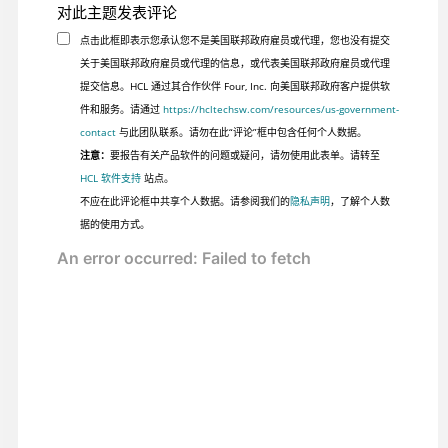
对此主题发表评论
点击此框即表示您承认您不是美国联邦政府雇员或代理，您也没有提交
关于美国联邦政府雇员或代理的信息，或代表美国联邦政府雇员或代理
提交信息。HCL 通过其合作伙伴 Four, Inc. 向美国联邦政府客户提供软
件和服务。请通过
https://hcltechsw.com/resources/us-government-
contact
与此团队联系。请勿在此“评论”框中包含任何个人数据。
注意：
要报告有关产品软件的问题或疑问，请勿使用此表单。请转至
HCL 软件支持
站点。
不应在此评论框中共享个人数据。请参阅我们的
隐私声明
，了解个人数
据的使用方式。