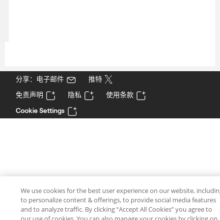
分享：电子邮件
推特
免责声明
隐私
使用条款
Cookie Settings
We use cookies for the best user experience on our website, includi
to personalize content & offerings, to provide social media features
and to analyze traffic. By clicking “Accept All Cookies” you agree to
our use of cookies. You can also manage your cookies by clicking on