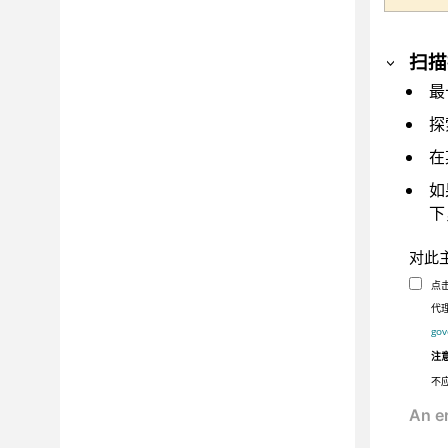
扫描
最
探
在
如
下
对此
点
代理
gov
注
不