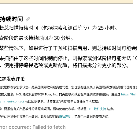
持续时间
长总扫描持续时间（包括探索和测试阶段）为 25 小时。
索阶段的最长持续时间为 30 分钟。
某些情况下，如果进行了干预和扫描启用，则总持续时间可能会超过
果扫描由于这些时间限制而停止，则探索或测试阶段可能无法 10
，使用
排除路径
选项或更新配置，将扫描拆分为更小的部分。
主题发表评论
击此框即表示您承认您不是美国联邦政府雇员或代理，您也没有提交关于美国联邦政府雇员或代理的信
提交信息。HCL 通过其合作伙伴 Four, Inc. 向美国联邦政府客户提供软件和服务。请通过
https://hc
ernment-contact
与此团队联系。请勿在此“评论”框中包含任何个人数据。
意：
要报告有关产品软件的问题或疑问，请勿使用此表单。请转至
HCL 软件支持
站点。
应在此评论框中共享个人数据。请参阅我们的
隐私声明
，了解个人数据的使用方式。