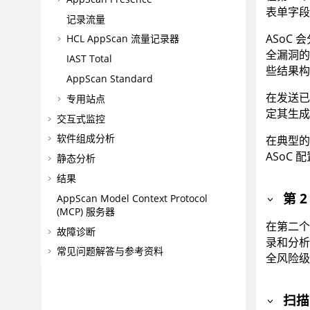
表单字段
记录流量
ASoC
会
HCL AppScan 流量记录器
全漏洞的
IAST Total
些结果构
AppScan Standard
在发送已
专用站点
定其生
交互式监控
软件组成分析
在典型的
ASoC
配
静态分析
结果
第 
AppScan
Model Context Protocol
(MCP) 服务器
在第二个
故障诊断
录和分析
常见问题解答与参考资料
全风险级
扫描