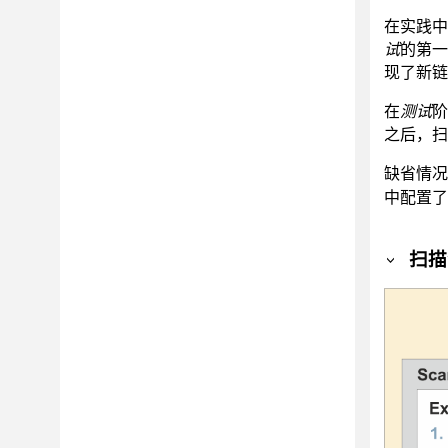
在实践中
试
的第一
现了新链
在
测试
阶
之后，扫
缺省情
中配置了
扫描