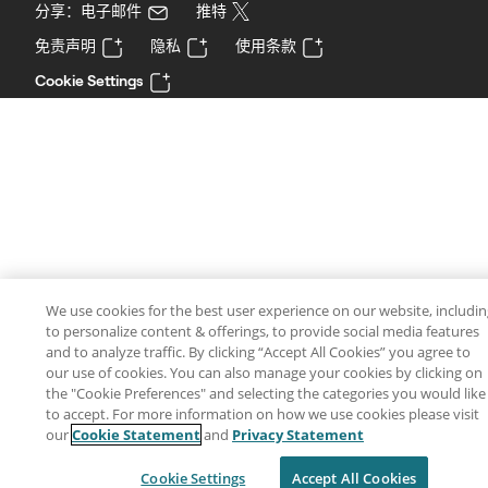
分享：电子邮件
推特
免责声明
隐私
使用条款
Cookie Settings
We use cookies for the best user experience on our website, includi
to personalize content & offerings, to provide social media features
and to analyze traffic. By clicking “Accept All Cookies” you agree to
our use of cookies. You can also manage your cookies by clicking on
the "Cookie Preferences" and selecting the categories you would like
to accept. For more information on how we use cookies please visit
our
Cookie Statement
and
Privacy Statement
Cookie Settings
Accept All Cookies