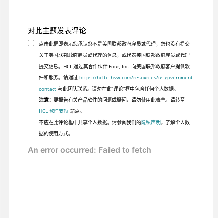
对此主题发表评论
点击此框即表示您承认您不是美国联邦政府雇员或代理，您也没有提交
关于美国联邦政府雇员或代理的信息，或代表美国联邦政府雇员或代理
提交信息。HCL 通过其合作伙伴 Four, Inc. 向美国联邦政府客户提供软
件和服务。请通过
https://hcltechsw.com/resources/us-government-
contact
与此团队联系。请勿在此“评论”框中包含任何个人数据。
注意：
要报告有关产品软件的问题或疑问，请勿使用此表单。请转至
HCL 软件支持
站点。
不应在此评论框中共享个人数据。请参阅我们的
隐私声明
，了解个人数
据的使用方式。