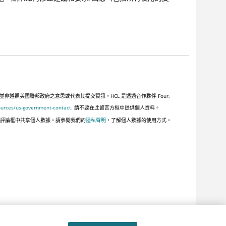
照美國聯邦政府之意思或代表其提交資訊。HCL 是透過合作夥伴 Four,
ources/us-government-contact
. 請不要在此留言方框中提供個人資料。
此評論框中共享個人數據。請參閱我們的
隱私聲明
，了解個人數據的使用方式。