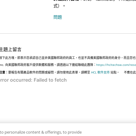
式）。
問題
主題上留言
按下此方塊，即表示您承認自己並非美國聯邦政府的員工，也並不具備美國聯邦政府的身分，而且您也並非遵
Inc. 向美國聯邦政府客戶提供軟體和服務。請透過以下連結聯絡此團隊：
https://hcltechsw.com/res
注意：
要報告有關產品軟件的問題或疑問，請勿使用此表單。請轉至
HCL 軟件支持
站點。
不應在
to personalize content & offerings, to provide