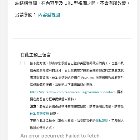
站結構無關，在內容型及 URL 型視圖之間，不會有所改變。
另請參閱：
內容型視圖
在此主題上留言
按下此方塊，即表示您承認自己並非美國聯邦政府的員工，也並不具
備美國聯邦政府的身分，而且您也並非遵照美國聯邦政府之意思或代
表其提交資訊。HCL 是透過合作夥伴 Four, Inc. 向美國聯邦政府客戶
提供軟體和服務。請透過以下連結聯絡此團隊：
https://hcltechsw.com/resources/us-government-contact
. 請不
要在此留言方框中提供個人資料。
注意：
要報告有關產品軟件的問題或疑問，請勿使用此表單。請轉至
HCL 軟件支持
站點。
不應在此評論框中共享個人數據。請參閱我們的
隱私聲明
，了解個人
數據的使用方式。