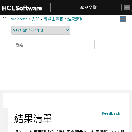
跳转到主要内容
產品文檔
Welcome
入門
導覽主畫面
結果清單
Feedback
結果清單
您的 Web 應用程式的掃描結果會顯示在「結果清單」中。問