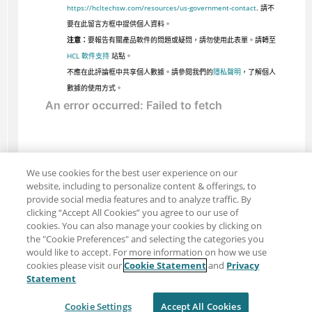
https://hcltechsw.com/resources/us-government-contact
. 請不
要在此留言方框中提供個人資料。
注意：
要報告有關產品軟件的問題或疑問，請勿使用此表單。請轉至
HCL 軟件支持
站點。
不應在此評論框中共享個人數據。請參閱我們的
隱私聲明
，了解個人
數據的使用方式。
We use cookies for the best user experience on our
website, including to personalize content & offerings, to
provide social media features and to analyze traffic. By
clicking “Accept All Cookies” you agree to our use of
cookies. You can also manage your cookies by clicking on
the "Cookie Preferences" and selecting the categories you
would like to accept. For more information on how we use
cookies please visit our
Cookie Statement
and
Privacy
分享：電子郵件
推特
Statement
免責聲明
隱私
使用條款
Cookie Settings
Accept All Cookies