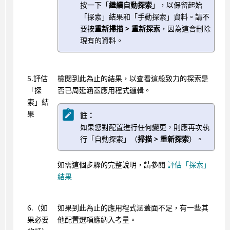
按一下「
繼續自動探索
」，以保留起始
「探索」結果和「手動探索」資料。請不
要按
重新掃描 > 重新探索
，因為這會刪除
現有的資料。
5.評估
檢閱到此為止的結果，以查看這般致力的探索是
「探
否已周延涵蓋應用程式邏輯。
索」結
果
註：
如果您對配置進行任何變更，則應再次執
行「自動探索」（
掃描 > 重新探索
）。
如需這個步驟的完整說明，請參閱
評估「探索」
結果
6.（如
如果到此為止的應用程式涵蓋面不足，有一些其
果必要
他配置選項應納入考量。