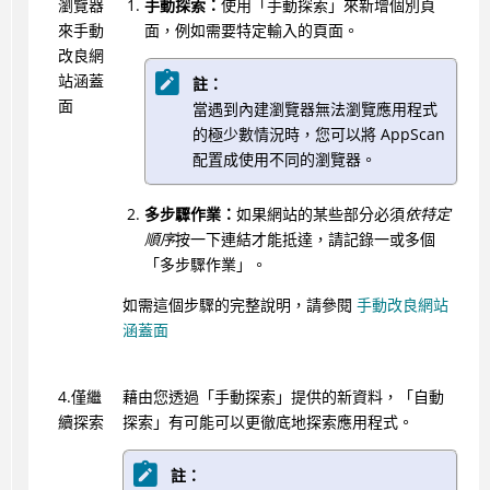
瀏覽器
手動探索：
使用「手動探索」來新增個別頁
來手動
面，例如需要特定輸入的頁面。
改良網
站涵蓋
註：
面
當遇到內建瀏覽器無法瀏覽應用程式
的極少數情況時，您可以將
AppScan
配置成使用不同的瀏覽器。
多步驟作業：
如果網站的某些部分必須
依特定
順序
按一下連結才能抵達，請記錄一或多個
「多步驟作業」。
如需這個步驟的完整說明，請參閱
手動改良網站
涵蓋面
4.僅繼
藉由您透過「手動探索」提供的新資料，「自動
續探索
探索」有可能可以更徹底地探索應用程式。
註：