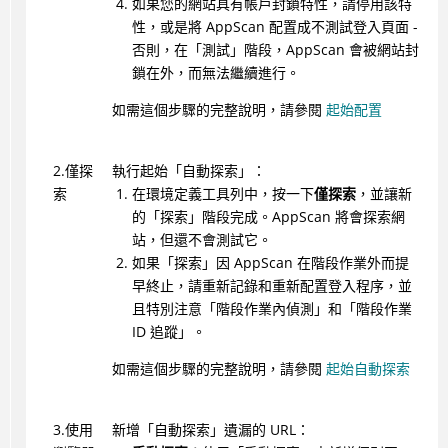
如果您的網站具有帳戶封鎖特性，請停用該特
性，或是將
AppScan
配置成不測試登入頁面 -
否則，在「測試」階段，
AppScan
會被網站封
鎖在外，而無法繼續進行。
如需這個步驟的完整說明，請參閱
起始配置
2.僅探
執行起始「自動探索」：
索
在環境定義工具列中，按一下
僅探索
，並讓新
的「探索」階段完成。
AppScan
將會探索網
站，但還不會測試它。
如果「探索」因
AppScan
在階段作業外而提
早終止，請重新記錄和重新配置登入程序，並
且特別注意「階段作業內偵測」和「階段作業
ID 追蹤」。
如需這個步驟的完整說明，請參閱
起始自動探索
3.使用
新增「自動探索」遺漏的 URL：