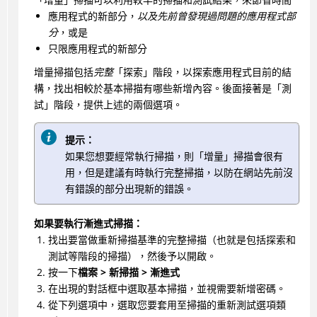
應用程式的新部分，
以及先前曾發現過問題的應用程式部
分
，或是
只限應用程式的新部分
增量掃描包括
完整
「探索」階段，以探索應用程式目前的結
構，找出相較於基本掃描有哪些新增內容。後面接著是「測
試」階段，提供上述的兩個選項。
提示：
如果您想要經常執行掃描，則「增量」掃描會很有
用，但是建議有時執行完整掃描，以防在網站先前沒
有錯誤的部分出現新的錯誤。
如果要執行漸進式掃描：
找出要當做重新掃描基準的完整掃描（也就是包括探索和
測試等階段的掃描），然後予以開啟。
按一下
檔案 > 新掃描 > 漸進式
在出現的對話框中選取基本掃描，並視需要新增密碼。
從下列選項中，選取您要套用至掃描的重新測試選項類