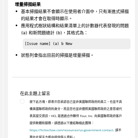
增量掃描結果
基本掃描結果不會顯示在使用者介面中，只有漸進式掃描
的結果才會在取得時顯示。
應用程式樹狀結構和結果清單上的計數器代表發現的問題
和新問題總計
，其格式為：
(a)
(b)
[Issue name] (a) b New
狀態列會指出目前的掃描是增量掃描。
在此主題上留言
按下此方塊，即表示您承認自己並非美國聯邦政府的員工，也並不具
備美國聯邦政府的身分，而且您也並非遵照美國聯邦政府之意思或代
表其提交資訊。HCL 是透過合作夥伴 Four, Inc. 向美國聯邦政府客戶
提供軟體和服務。請透過以下連結聯絡此團隊：
https://hcltechsw.com/resources/us-government-contact
. 請不
要在此留言方框中提供個人資料。