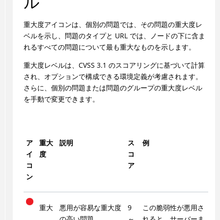
ル
重大度アイコンは、個別の問題では、その問題の重大度レ
ベルを示し、問題のタイプと URL では、ノードの下に含ま
れるすべての問題について最も重大なものを示します。
重大度レベルは、CVSS 3.1 のスコアリングに基づいて計算
され、オプションで構成できる環境定義が考慮されます。
さらに、個別の問題または問題のグループの重大度レベル
を手動で変更できます。
ア
重大
説明
ス
例
イ
度
コ
コ
ア
ン
重大
悪用が容易な重大度
9
この脆弱性が悪用さ
の高い問題。
～
れると、サーバーま