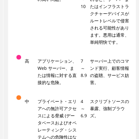
10
たはインフラストラ
クチャーデバイスが
ルートレベルで侵害
される可能性があり
ます。悪用は通常、
単純明快です。
高
アプリケーション、
7
サーバー上でのコマ
Web サーバー、ま
～
ンド実行、顧客情報
たは情報に対する直
8.9
の盗聴、サービス妨
接的な危険。
害。
中
プライベート・エリ
4
スクリプトソースの
アへの無許可アクセ
～
暴露、強制ブラウ
スによる脅威 (デー
6.9
ズ。
タベースおよびオペ
レーティング・シス
テムへの危険性はな