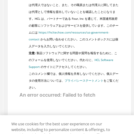
は代理人ではないこと、また、その職員または代理人に関してまた
は代理として情報を提出していないことを確認したことになりま
す。HCL は、パートナーである Four, Inc を通じて、米国連邦政府
の顧客にソフトウェアおよびサービスを提供しています。このチー
ムには
https://hcltechsw.com/resources/us-government-
contact
からお問い合わせください。このコメントボックスには個
人データを入力しないでください。
注意:
製品ソフトウェアに関する問題や質問を報告するために、こ
のフォームを使用しないでください。代わりに、
HCL Software
Support
のサイトにアクセスしてください。
このコメント欄では、個人情報を共有しないでください。個人デー
タの使用方法については、
プライバシーステートメント
をご覧くだ
さい。
We use cookies for the best user experience on our
website, including to personalize content & offerings, to