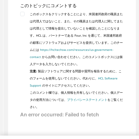
このトピックにコメントする
このボックスをクリックすることにより、米国連邦政府の職員また
は代理人ではないこと、また、その職員または代理人に関してまた
は代理として情報を提出していないことを確認したことになりま
す。HCL は、パートナーである Four, Inc を通じて、米国連邦政府
の顧客にソフトウェアおよびサービスを提供しています。このチー
ムには
https://hcltechsw.com/resources/us-government-
contact
からお問い合わせください。このコメントボックスには個
人データを入力しないでください。
注意:
製品ソフトウェアに関する問題や質問を報告するために、こ
のフォームを使用しないでください。代わりに、
HCL Software
Support
のサイトにアクセスしてください。
このコメント欄では、個人情報を共有しないでください。個人デー
タの使用方法については、
プライバシーステートメント
をご覧くだ
さい。