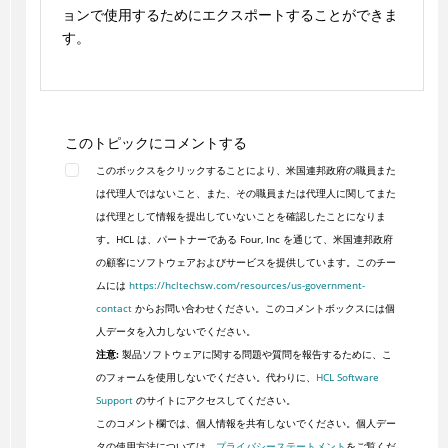
ョンで使用するためにエクスポートすることができま
す。
このトピックにコメントする
このボックスをクリックすることにより、米国連邦政府の職員また
は代理人ではないこと、また、その職員または代理人に関してまた
は代理として情報を提出していないことを確認したことになりま
す。HCL は、パートナーである Four, Inc を通じて、米国連邦政府
の顧客にソフトウェアおよびサービスを提供しています。このチー
ムには
https://hcltechsw.com/resources/us-government-
contact
からお問い合わせください。このコメントボックスには個
人データを入力しないでください。
注意:
製品ソフトウェアに関する問題や質問を報告するために、こ
のフォームを使用しないでください。代わりに、
HCL Software
Support
のサイトにアクセスしてください。
このコメント欄では、個人情報を共有しないでください。個人デー
タの使用方法については、
プライバシーステートメント
をご覧くだ