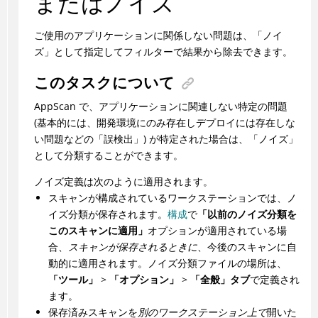
またはノイズ
ご使用のアプリケーションに関係しない問題は、「ノイ
ズ」として指定してフィルターで結果から除去できます。
このタスクについて
AppScan
で、アプリケーションに関連しない特定の問題
(基本的には、開発環境にのみ存在しデプロイには存在しな
い問題などの「誤検出」) が特定された場合は、「ノイズ」
として分類することができます。
ノイズ定義は次のように適用されます。
スキャンが構成されているワークステーションでは、ノ
イズ分類が保存されます。
構成
で
「以前のノイズ分類を
このスキャンに適用」
オプションが適用されている場
合、
スキャンが保存されるときに
、今後のスキャンに自
動的に適用されます。ノイズ分類ファイルの場所は、
「ツール」
>
「オプション」
>
「全般」タブ
で定義され
ます。
保存済みスキャンを
別のワークステーション上で
開いた