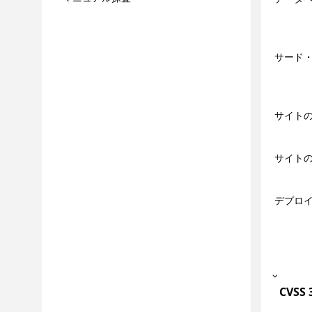
スキャン
Data (データ)
サード・
問題
レポート
ツール
サイト
統合
ベスト・プラクティス
よくある質問とトラブルシューティン
サイト
グ
CLI
デプロ
参照
CVSS