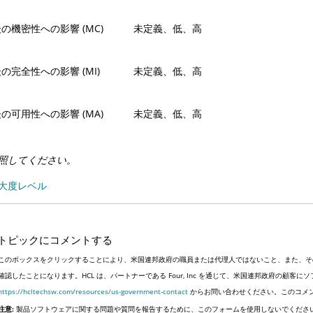
の機密性への影響 (MC)
未定義、低、高
の完全性への影響 (MI)
未定義、低、高
の可用性への影響 (MA)
未定義、低、高
照してください。
大度レベル
トピックにコメントする
このボックスをクリックすることにより、米国連邦政府の職員または代理人ではないこと、また、そ
確認したことになります。HCL は、パートナーである Four, Inc を通じて、米国連邦政府の顧
https://hcltechsw.com/resources/us-government-contact
からお問い合わせください。このコメ
注意:
製品ソフトウェアに関する問題や質問を報告するために、このフォームを使用しないでくださ