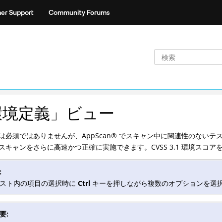
er Support
Community Forums
環境定義」ビュー
は必須ではありませんが、
AppScan
®
でスキャン中に関連性のないテス
スキャンをさらに高速かつ正確に実施できます。CVSS 3.1 環境ス
:
スト内の項目の選択時に
Ctrl
キーを押しながら複数のオプションを選
要: