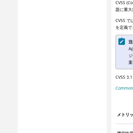
CVSS 
題に重大
CVSS
を定義で
注
A
ジ
案
CVSS
Common 
メトリ