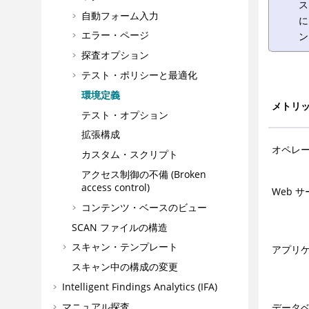
ス
自動フォーム入力
に
エラー・ページ
ン
探査オプション
テスト・ポリシーと最適化
環境定義
メトリ
テスト・オプション
拡張構成
オペレ
カスタム・スクリプト
アクセス制御の不備 (Broken
access control)
Web 
コンテンツ・ベースのビュー
SCAN ファイルの構造
スキャン・テンプレート
アプリケ
スキャン中の構成の変更
Intelligent Findings Analytics (IFA)
マニュアル探査
データベ