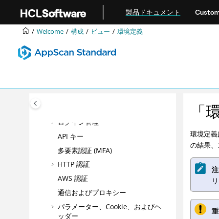
構成
メインコンテンツにジャンプ
製品ドキュメント
Custom
プリセット
ビュー
Welcome
構成
ビュー
環境定義
開始 URL およびドメイン
API
除外されるパスおよびファイル
マルチステップ操作
大規模言語モデル (Large
「
Language Model/LLM)
ログイン管理
環境定義
API キー
の結果、
多要素認証 (MFA)
HTTP 認証
注
AWS 認証
リ
通信およびプロキシー
パラメーター、Cookie、およびヘ
重
ッダー