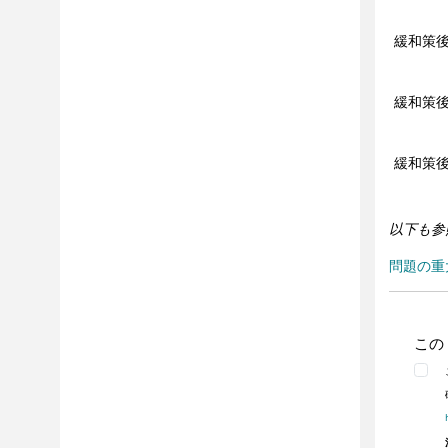
緩和策後
緩和策後
緩和策後
以下も参
問題の重
この