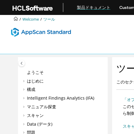
メインコンテンツにジャンプ
製品ドキュメント
Custom
Welcome
ツール
ツ
ようこそ
はじめに
このセク
構成
Intelligent Findings Analytics (IFA)
「オ
この
マニュアル探査
ら制
スキャン
Data (データ)
スキ
問題