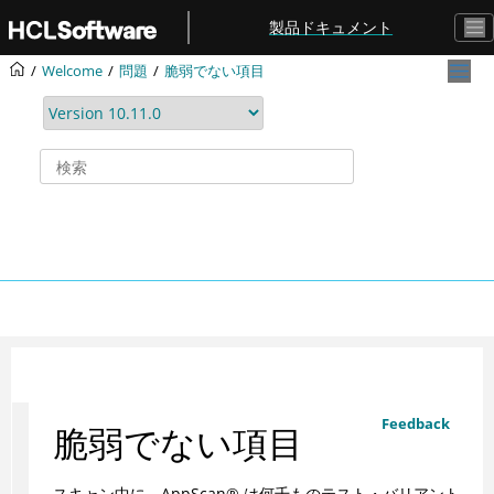
メインコンテンツにジャンプ
製品ドキュメント
Welcome
問題
脆弱でない項目
Feedback
脆弱でない項目
スキャン中に、
AppScan
®
は何千ものテスト・バリアント