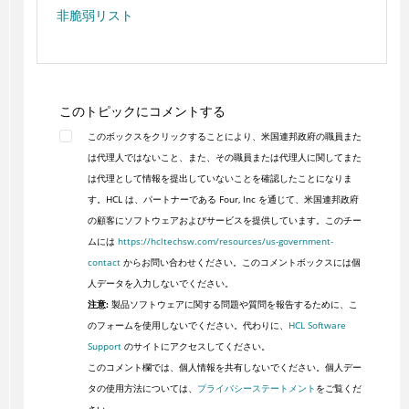
非脆弱リスト
このトピックにコメントする
このボックスをクリックすることにより、米国連邦政府の職員また
は代理人ではないこと、また、その職員または代理人に関してまた
は代理として情報を提出していないことを確認したことになりま
す。HCL は、パートナーである Four, Inc を通じて、米国連邦政府
の顧客にソフトウェアおよびサービスを提供しています。このチー
ムには
https://hcltechsw.com/resources/us-government-
contact
からお問い合わせください。このコメントボックスには個
人データを入力しないでください。
注意:
製品ソフトウェアに関する問題や質問を報告するために、こ
のフォームを使用しないでください。代わりに、
HCL Software
Support
のサイトにアクセスしてください。
このコメント欄では、個人情報を共有しないでください。個人デー
タの使用方法については、
プライバシーステートメント
をご覧くだ