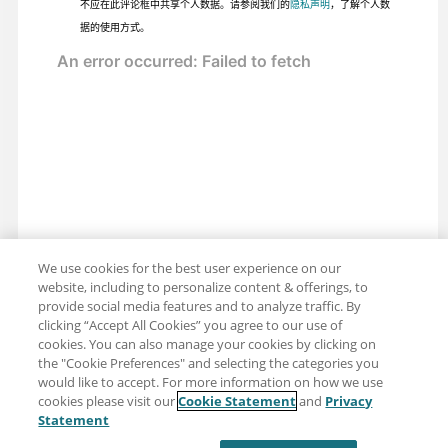
不应在此评论框中共享个人数据。请参阅我们的
隐私声明
，了解个人数
据的使用方式。
We use cookies for the best user experience on our
website, including to personalize content & offerings, to
provide social media features and to analyze traffic. By
clicking “Accept All Cookies” you agree to our use of
cookies. You can also manage your cookies by clicking on
the "Cookie Preferences" and selecting the categories you
would like to accept. For more information on how we use
cookies please visit our
Cookie Statement
and
Privacy
分享：电子邮件
推特
Statement
免责声明
隐私
使用条款