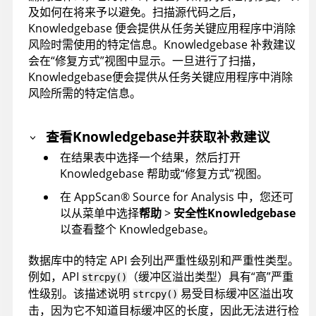
及如何在将来予以避免。扫描源代码之后，
Knowledgebase
便会提供从任务关键应用程序中消除
风险时需使用的特定信息。
Knowledgebase
补救建议
会在“修复方式”视图中显示。一旦进行了扫描，
Knowledgebase
便会提供从任务关键应用程序中消除
风险所需的特定信息。
查看
Knowledgebase
并获取补救建议
在结果表中选择一个结果，然后打开
Knowledgebase
帮助或“修复方式”视图。
在
AppScan
®
Source for Analysis
中，您还可
以从菜单中选择
帮助
>
安全性
Knowledgebase
以查看整个
Knowledgebase
。
数据库中的特定 API 会列出严重性级别和严重性类型。
例如，API
（缓冲区溢出类型）具有“高”严重
strcpy()
性级别。该描述说明
易受目标缓冲区溢出攻
strcpy()
击，因为它不知道目标缓冲区的长度，因此无法进行检