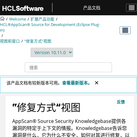
跳转到主要内容
产品文档
Welcome
扩展产品功能
HCL®AppScan® Source for Development (Eclipse Plug-
in)
视图和窗口
“修复方式”视图
该产品文档有较新版本可用。
查看最新版本。
反馈
“修复方式”视图
AppScan
®
Source Security Knowledgebase
提供各
漏洞的特定于上下文的情报。
Knowledgebase
告诉您
漏洞是什么，它为什么不安全，如何对其进行修复，以