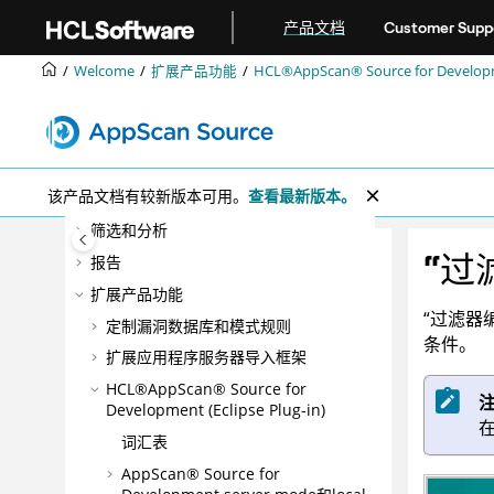
跳转到主要内容
产品文档
Customer Supp
欢迎
新增功能
Welcome
扩展产品功能
HCL®AppScan® Source for Developme
正在安装
配置
管理
该产品文档有较新版本可用。
查看最新版本。
扫描
筛选和分析
“过
报告
扩展产品功能
“过滤器
定制漏洞数据库和模式规则
条件。
扩展应用程序服务器导入框架
HCL®AppScan® Source for
Development (Eclipse Plug-in)
词汇表
AppScan® Source for