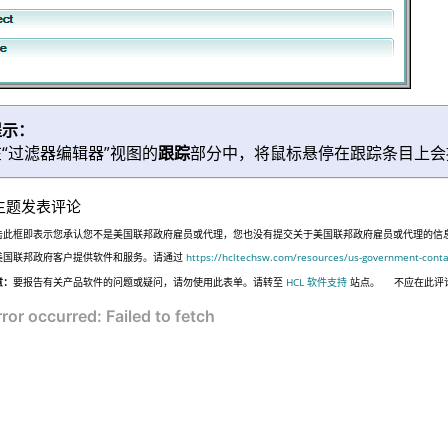
提示：
在“过滤器编辑器”视图的
跟踪
部分中，将鼠标悬停在跟踪条目上会
主题发表评论
击此框即表示您承认您不是美国联邦政府雇员或代理，您也没有提交关于美国联邦政府雇员或代理的信息，或代表
美国联邦政府客户提供软件和服务。请通过
https://hcltechsw.com/resources/us-government-conta
意：
要报告有关产品软件的问题或疑问，请勿使用此表单。请转至
HCL 软件支持
站点。
不应在此评