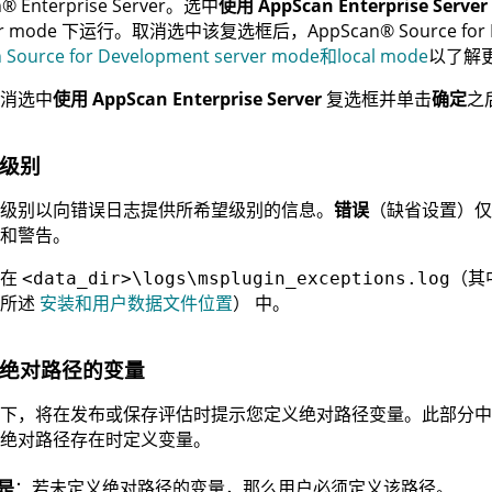
n
®
Enterprise Server
。选中
使用 AppScan Enterprise Server
r mode
下运行。取消选中该复选框后，
AppScan
®
Source for
 Source for Development server mode和local mode
以了解
消选中
使用 AppScan Enterprise Server
复选框并单击
确定
之
级别
级别以向错误日志提供所希望级别的信息。
错误
（缺省设置）仅
和警告。
录在
（其
<data_dir>\logs\msplugin_exceptions.log
中所述
安装和用户数据文件位置
）
中。
绝对路径的变量
下，将在发布或保存评估时提示您定义绝对路径变量。此部分中
绝对路径存在时定义变量。
是
：若未定义绝对路径的变量，那么用户必须定义该路径。