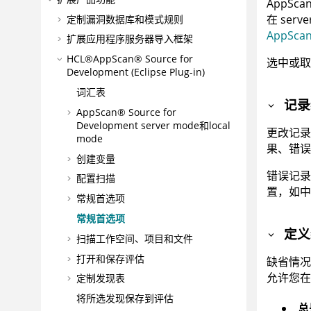
AppSca
在
serve
定制漏洞数据库和模式规则
AppScan
扩展应用程序服务器导入框架
HCL®AppScan® Source for
选中或取
Development (Eclipse Plug-in)
词汇表
记录
AppScan® Source for
Development
server mode
和
local
更改记录
mode
果、错误
创建变量
错误记
配置扫描
置，如
常规首选项
常规首选项
定义
扫描工作空间、项目和文件
打开和保存评估
缺省情况
允许您在
定制发现表
将所选发现保存到评估
总