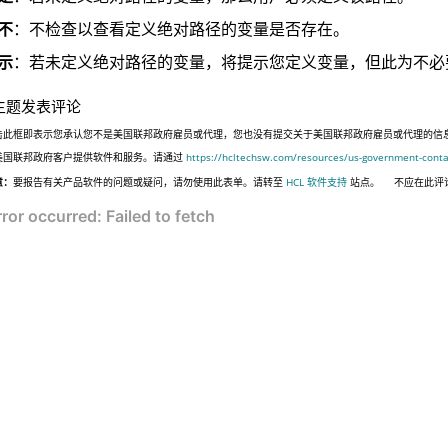
不
：不检查以查看定义绝对路径的变量是否存在。
示
：若未定义绝对路径的变量，将提示您定义变量，但此为不必
主题发表评论
击此框即表示您承认您不是美国联邦政府雇员或代理，您也没有提交关于美国联邦政府雇员或代理的信息，或代表
美国联邦政府客户提供软件和服务。请通过
https://hcltechsw.com/resources/us-government-conta
意：
要报告有关产品软件的问题或疑问，请勿使用此表单。请转至
HCL 软件支持
站点。
不应在此评