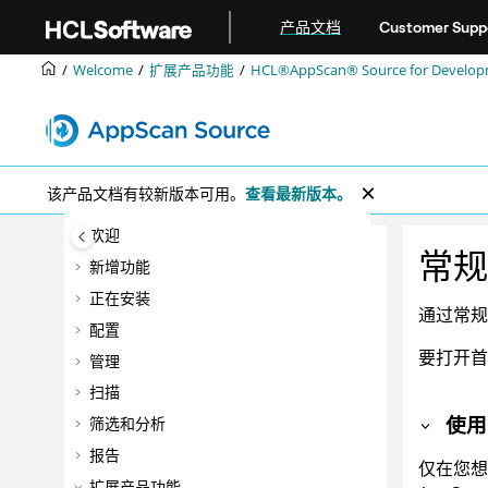
跳转到主要内容
产品文档
Customer Supp
Welcome
扩展产品功能
HCL®AppScan® Source for Developme
该产品文档有较新版本可用。
查看最新版本。
欢迎
常规
新增功能
正在安装
通过常
配置
要打开
管理
扫描
使
筛选和分析
报告
仅在您想
扩展产品功能