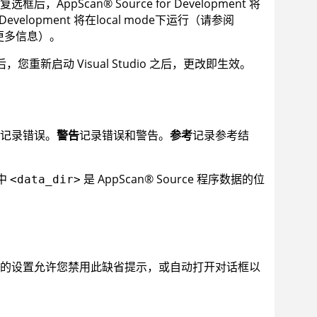
复选框后，
AppScan
®
Source for Development
将
 Development
将在
local mode
下运行（请参阅
更多信息）。
后，您重新启动 Visual Studio 之后，更改即生效。
记录错误。
警告
记录错误和警告。
参考
记录参考结
中
是
AppScan
®
Source
程序数据的位
<data_dir>
的设置允许您禁用此缺省提示，或自动打开对话框以