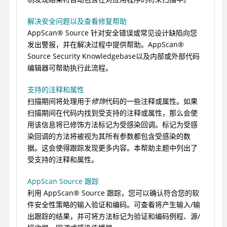
解决安全问题以及查看修复帮助
AppScan
®
Source
针对安全错误或常见设计缺陷向您
发出警报，并在解决过程中提供帮助。
AppScan
®
Source Security Knowledgebase
以及内部或外部代码
编辑器可帮助执行此流程。
支持的注释和属性
扫描期间将处理用于
修饰
代码的一些注释或属性。如果
扫描期间在代码内找到受支持的注释或属性，那么会使
用该信息将已修饰方法标记为受感染回调。标记为受感
染回调的方法将被视为其所有参数都包含受感染的数
据。这会使得跟踪发现更多内容。本帮助主题中列出了
受支持的注释和属性。
AppScan Source 跟踪
利用
AppScan
®
Source
跟踪，您可以确认符合您的软
件安全性策略的输入验证和编码。可查看将产生输入/输
出跟踪的结果，并可将方法标记为验证和编码例程、源/