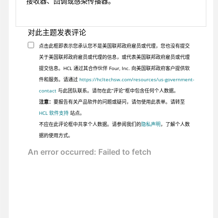
接收器、回调或感染传播器。
对此主题发表评论
点击此框即表示您承认您不是美国联邦政府雇员或代理，您也没有提交
关于美国联邦政府雇员或代理的信息，或代表美国联邦政府雇员或代理
提交信息。HCL 通过其合作伙伴 Four, Inc. 向美国联邦政府客户提供软
件和服务。请通过
https://hcltechsw.com/resources/us-government-
contact
与此团队联系。请勿在此“评论”框中包含任何个人数据。
注意：
要报告有关产品软件的问题或疑问，请勿使用此表单。请转至
HCL 软件支持
站点。
不应在此评论框中共享个人数据。请参阅我们的
隐私声明
，了解个人数
据的使用方式。