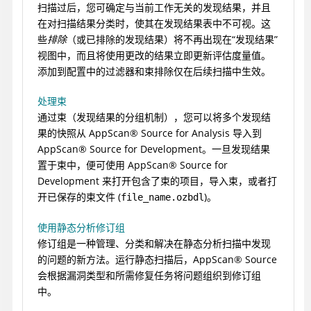
扫描过后，您可确定与当前工作无关的发现结果，并且
在对扫描结果分类时，使其在发现结果表中不可视。这
些
排除
（或已排除的发现结果）将不再出现在“发现结果”
视图中，而且将使用更改的结果立即更新评估度量值。
添加到配置中的过滤器和束排除仅在后续扫描中生效。
处理束
通过束（发现结果的分组机制），您可以将多个发现结
果的快照从
AppScan
®
Source for Analysis
导入到
AppScan
®
Source for Development
。一旦发现结果
置于束中，便可使用
AppScan
®
Source for
Development
来打开包含了束的项目，导入束，或者打
开已保存的束文件 (
)。
file_name.ozbdl
使用静态分析修订组
修订组是一种管理、分类和解决在静态分析扫描中发现
的问题的新方法。运行静态扫描后，
AppScan
®
Source
会根据漏洞类型和所需修复任务将问题组织到修订组
中。