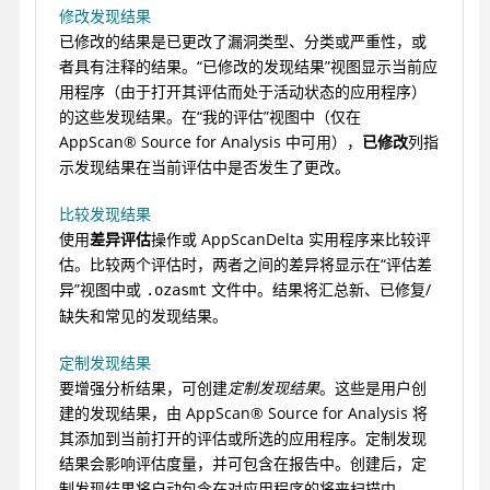
修改发现结果
已修改的结果是已更改了漏洞类型、分类或严重性，或
者具有注释的结果。“已修改的发现结果”视图显示当前应
用程序（由于打开其评估而处于活动状态的应用程序）
的这些发现结果。在“我的评估”视图中（仅在
AppScan
®
Source for Analysis
中可用），
已修改
列指
示发现结果在当前评估中是否发生了更改。
比较发现结果
使用
差异评估
操作或
AppScanDelta
实用程序来比较评
估。比较两个评估时，两者之间的差异将显示在“评估差
异”视图中或
文件中。结果将汇总新、已修复/
.ozasmt
缺失和常见的发现结果。
定制发现结果
要增强分析结果，可创建
定制发现结果
。这些是用户创
建的发现结果，由
AppScan
®
Source for Analysis
将
其添加到当前打开的评估或所选的应用程序。定制发现
结果会影响评估度量，并可包含在报告中。创建后，定
制发现结果将自动包含在对应用程序的将来扫描中。