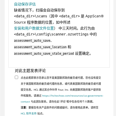
自动保存评估
缺省情况下，扫描会自动保存到
（其中
是
AppScan
®
<data_dir>\scans
<data_dir>
Source
程序数据的位置，如中所述
安装和用户数据文件位置
）
中三天时间。此行为由
中的
<data_dir>\config\scanner.ozsettings
、
assessment_auto_save
和
assessment_auto_save_location
设置确定。
assessment_auto_save_stale_period
对此主题发表评论
点击此框即表示您承认您不是美国联邦政府雇员或代理，您也没有提交
关于美国联邦政府雇员或代理的信息，或代表美国联邦政府雇员或代理
提交信息。HCL 通过其合作伙伴 Four, Inc. 向美国联邦政府客户提供软
件和服务。请通过
https://hcltechsw.com/resources/us-government-
contact
与此团队联系。请勿在此“评论”框中包含任何个人数据。
注意：
要报告有关产品软件的问题或疑问，请勿使用此表单。请转至
HCL 软件支持
站点。