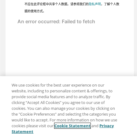
不应在此评论框中共享个人数据。请参阅我们的
隐私声明
，了解个人数
据的使用方式。
We use cookies for the best user experience on our
website, including to personalize content & offerings, to
provide social media features and to analyze traffic. By
clicking “Accept All Cookies” you agree to our use of
cookies. You can also manage your cookies by clicking on
the "Cookie Preferences" and selecting the categories you
would like to accept. For more information on how we use
cookies please visit our
Cookie Statement
and
Privacy
分享：电子邮件
推特
Statement