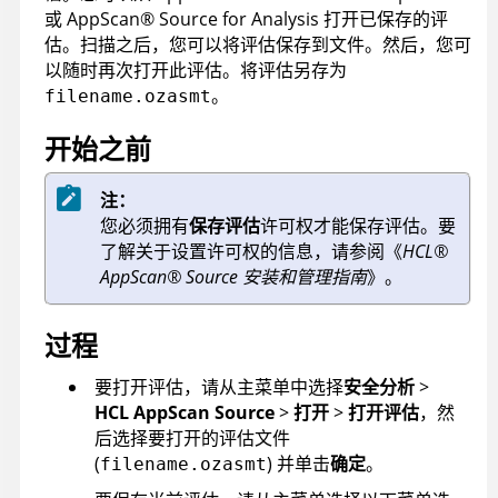
或
AppScan
®
Source for Analysis
打开已保存的评
估。扫描之后，您可以将评估保存到文件。然后，您可
以随时再次打开此评估。将评估另存为
。
filename.ozasmt
开始之前
注：
您必须拥有
保存评估
许可权才能保存评估。要
了解关于设置许可权的信息，请参阅《
HCL
®
AppScan
®
Source
安装和管理指南
》。
过程
要打开评估，请从主菜单中选择
安全分析
>
HCL AppScan Source
>
打开
>
打开评估
，然
后选择要打开的评估文件
(
) 并单击
确定
。
filename.ozasmt