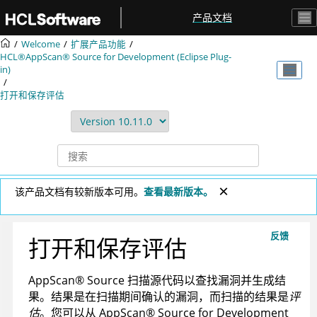
跳转到主要内容
产品文档
Welcome
扩展产品功能
HCL®AppScan® Source for Development (Eclipse Plug-
in)
打开和保存评估
该产品文档有较新版本可用。
查看最新版本。
反馈
打开和保存评估
AppScan
®
Source
扫描源代码以查找漏洞并生成结
果。结果是在扫描期间确认的漏洞，而扫描的结果是
评
估
。您可以从
AppScan
®
Source for Development