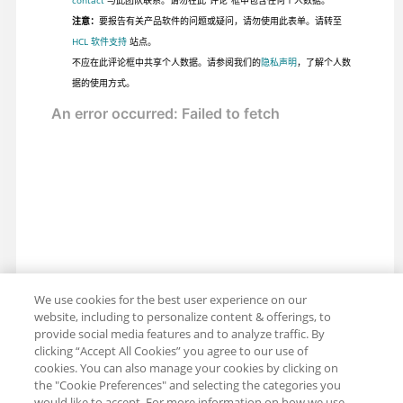
注意：
要报告有关产品软件的问题或疑问，请勿使用此表单。请转至
HCL 软件支持
站点。
不应在此评论框中共享个人数据。请参阅我们的
隐私声明
，了解个人数
据的使用方式。
We use cookies for the best user experience on our
website, including to personalize content & offerings, to
provide social media features and to analyze traffic. By
clicking “Accept All Cookies” you agree to our use of
cookies. You can also manage your cookies by clicking on
the "Cookie Preferences" and selecting the categories you
would like to accept. For more information on how we use