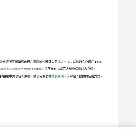
照美國聯邦政府之意思或代表其提交資訊。HCL 是透過合作夥伴 Four,
ources/us-government-contact
. 請不要在此留言方框中提供個人資料。
此評論框中共享個人數據。請參閱我們的
隱私聲明
，了解個人數據的使用方式。