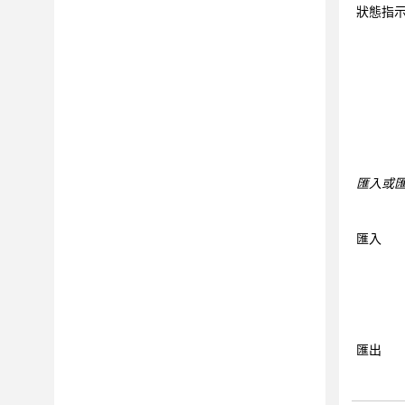
手動探索
狀態指
正在掃描
資料
問題
報告
工具
整合
匯入或
最佳作法
常見問題和疑難排解
匯入
CLI
參照
匯出