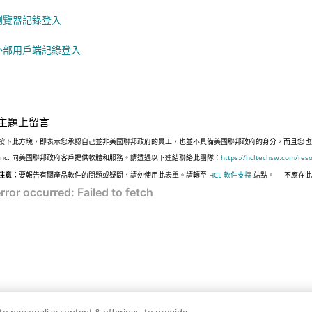
瀏覽器記錄登入
外部用戶端記錄登入
主題上留言
按下此方塊，即表示您承認自己並非美國聯邦政府的員工，也並不具備美國聯邦政府的身分，而且您也並非遵
Inc. 向美國聯邦政府客戶提供軟體和服務。請透過以下連結聯絡此團隊：
https://hcltechsw.com/res
注意：
要報告有關產品軟件的問題或疑問，請勿使用此表單。請轉至
HCL 軟件支持
站點。
不應在