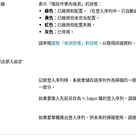
示器
表示「階段作業內偵測」的狀態：
綠色：
已啟用和配置。（在登入序列中，已自動
黃色：
已啟用但未完全配置。
紅色：
已啟用但配置失敗。
灰色：
已停用。
請參閱
選取「偵測型樣」對話框
，以取得詳細資料
匯出登入設定
記錄登入序列時，系統會儲存該序列作為掃描的一
一部分。
如果要匯入先前另存為
檔的登入序列，請
*.login
如果要單獨匯出登入序列，供未來的掃描使用，請