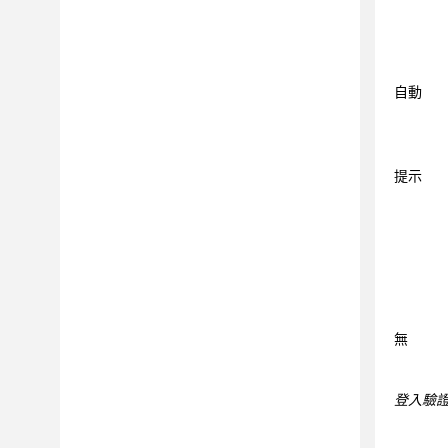
參數、Cookie 和標頭
自動表單填入
錯誤頁面
自動
探索選項
測試原則和最佳化
環境定義
提示
測試選項
進階配置
自訂 Script
中斷存取控制
內容型視圖
無
掃描檔案結構
掃描範本
登入驗
在掃描期間變更配置
智慧型發現項目分析 (IFA)