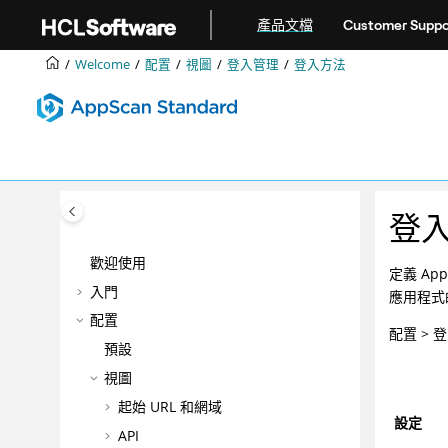
跳转到主要内容
產品文檔
Customer Suppo
Welcome
配置
視圖
登入管理
登入方法
登
歡迎使用
定義 A
入門
應用程式
配置
配置 > 
預設
視圖
起始 URL 和網域
設定
API