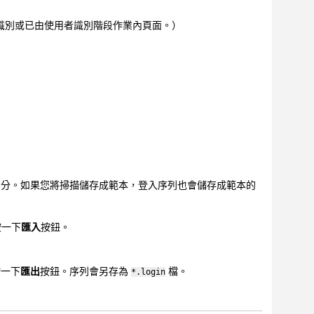
識別或已由使用者識別階段作業內頁面。）
。
部分。如果您將掃描儲存成範本，登入序列也會儲存成範本的
按一下
匯入
按鈕。
按一下
匯出
按鈕。序列會另存為
檔。
*.login