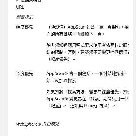
URL
探索模式
幅度優先
（預設值）
AppScan
®
會一頁一頁探索，探索
面的所有鏈結，再繼續下一頁。
除非您知道應用程式要求使用者依照特定順序來
結的限制，否則，建議您不要變更這個選項的預
（幅度優先）。
深度優先
AppScan
®
會一個鏈結、一個鏈結地探索，一
結，就加以探索
如果您將「探索方法」變更為
深度優先
，您也必
AppScan
®
變更為在「探索」期間只用一個執
「配置」>「通訊與 Proxy」視圖）。
WebSphere
®
入口網站