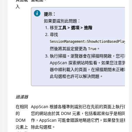
入
提示：
如果要識別此問題：
移至
工具 > 選項 > 進階
尋找
SessionManagement:ShowActionBasedPlayer
然後將其設定變更為
。
True
執行掃描。瀏覽器會在掃描時開啟，您可以
AppScan
探索網站時監看。如果您注意到在
器中順利載入的頁面，在掃描期間未正確載
此勾選框也許可以解決問題。
過濾器
在相同
AppScan
根據各種準則識別已在先前的頁面上執行的動
的
您的網站由於其 DOM 元素，包括看起來似乎是相同的
DOM
作，
AppScan
可能會錯誤地略過它們。如果發生這種情
元素上
除此勾選框。