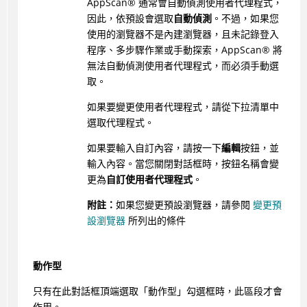
AppScan
®
通常會自動偵測使用者代理程式，
因此，依預設會選取
自動偵測
。不過，如果您
使用的瀏覽器不是內建瀏覽器，且未記錄登入
程序、多步驟作業或手動探索，
AppScan
®
將
無法自動偵測使用者代理程式，而必須手動選
取。
如果要變更使用者代理程式，請從下拉清單中
選取代理程式。
如果要輸入自訂內容，請按一下
編輯
按鈕，並
輸入內容。當您關閉對話框時，按鈕名稱會變
更為
自訂使用者代理程式
。
附註：
如果您變更預設瀏覽器，請參閱
變更預
設瀏覽器
所列出的條件
動作型
只有在此對話框頂端選取「動作型」勾選框時，此區段才會
作用。