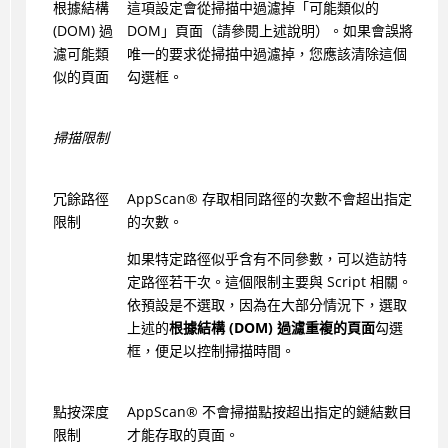
根據結構
這項設定會從掃描中過濾掉「可能類似的
(DOM) 過
DOM」頁面（請參閱上述說明）。如果會誤將
濾可能類
唯一的要求從掃描中過濾掉，您應該清除這個
似的頁面
勾選框。
掃描限制
冗餘路徑
AppScan
®
存取相同路徑的次數不會超出指定
限制
的次數。
如果特定路徑似乎含有不同參數，可以造訪特
定路徑若干次。這個限制主要與 Script 相關。
依預設是不選取，因為在大部分情況下，選取
上述的
根據結構 (DOM) 過濾重複的頁面
勾選
框，便足以控制掃描時間。
點按深度
AppScan
®
不會掃描點按超出指定的鏈結數目
限制
才能存取的頁面。