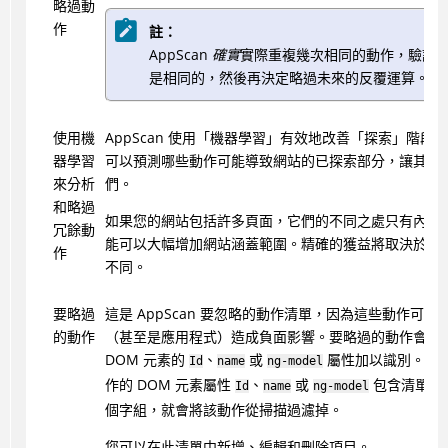
略過動
作
註：
AppScan
確實
實際重複幾次相同的動作，驗證
是相同的，然後再決定略過未來的反覆運算。
使用機
AppScan
使用「機器學習」有效地改善「探索」階段。Ap
器學習
可以預測哪些動作可能導致網站的已探索部分，讓其可
來分析
們。
和略過
如果您的網站包括許多頁面，它們的不同之處只有內容
冗餘動
能可以大幅增加網站涵蓋範圍。精確的獲益將取決於網
作
不同。
要略過
這是
AppScan
要忽略的動作清單，因為這些動作可能
的動作
（甚至是應用程式）造成負面影響。要略過的動作會根
DOM 元素的
、
或
屬性加以識別。只
Id
name
ng-model
作的 DOM 元素屬性
、
或
包含清單中
Id
name
ng-model
個字組，就會將該動作從掃描過濾掉。
您可以在此清單中新增、編輯和刪除項目。