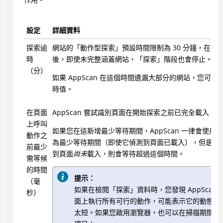
設定
詳細資料
探索逾
網站的「動作型探索」預設時間限制為 30 分鐘，在這
時
後，即使未完整涵蓋網站，「探索」階段也會停止。
（分）
如果
AppScan
在這個時間遺漏大部分的網站，您可以
時值。
在頁面
AppScan
嘗試識別頁面在開始探索之前已完全載入。
上呼叫
如果您在這新增最少等待期間，
AppScan
一律會使用
這
動作之
為最少等待期間（即使它偵測到頁面已載入），但是如
前最少
到頁面
尚未
載入，則會等待超過這個時間。
需等候
的時間
提示：
（毫
如果在檢閱「探索」資料時，您發現 AppScan 
秒）
面上執行所有可行的動作，可能表示它的動態等
太短。如果您啟用瀏覽器，也可以在掃描期間看