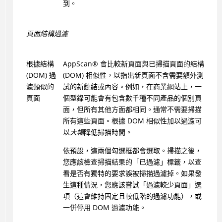
到。
頁面結構過濾
根據結構
AppScan
®
會比較新頁面與已掃描頁面的結構
(DOM) 過
(DOM) 相似性，以指出新頁面不含需要額外測
濾類似的
試的新鏈結或內容。例如，在商業網站上，一
頁面
個型錄可能會有包含數千種不同產品的個別頁
面，但所有其他方面都相同。通常不需要掃描
所有這些頁面。根據 DOM 相似性加以過濾可
以
大幅
降低掃描時間。
依預設，這兩個勾選框都會選取。掃描之後，
您應該檢查掃描結果的「已過濾」標籤，以查
看是否有獨特的要求誤被掃描過濾掉。如果發
生這種情況，您應該嘗試「過濾較少頁面」選
項（這會維持固定且較低階的過濾功能），或
一併停用 DOM 過濾功能。