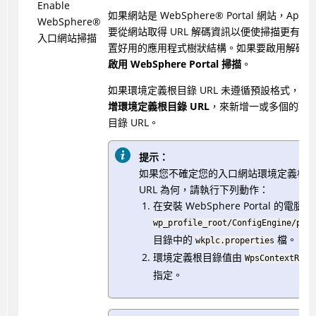
Enable
如果網站是
WebSphere
®
Portal 網站，
AppSc
WebSphere
®
要從網站取得 URL 解碼資訊以便使掃描更有效
入口網站掃描
置好用的應用程式樹狀結構。如果要啟用解碼，
啟用 WebSphere Portal 掃描
。
如果環境定義根目錄 URL 未遵循預設格式，請
增環境定義根目錄 URL
，來新增一或多個的環
目錄 URL。
提示：
如果您不確定您的入口網站環境定義根
URL 為何，請執行下列動作：
在安裝 WebSphere Portal 的電腦
wp_profile_root/ConfigEngine/prop
目錄中的
檔。
wkplc.properties
環境定義根目錄值由
WpsContextRoot
指定。