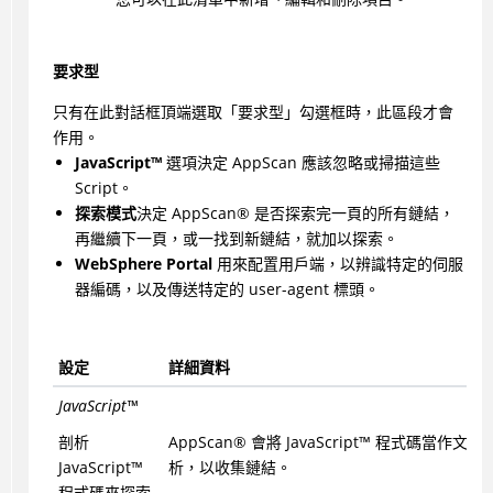
要求型
只有在此對話框頂端選取「要求型」勾選框時，此區段才會
作用。
JavaScript
™
選項決定
AppScan
應該忽略或掃描這些
Script。
探索模式
決定
AppScan
®
是否探索完一頁的所有鏈結，
再繼續下一頁，或一找到新鏈結，就加以探索。
WebSphere Portal
用來配置用戶端，以辨識特定的伺服
器編碼，以及傳送特定的 user-agent 標頭。
設定
詳細資料
JavaScript
™
剖析
AppScan
®
會將
JavaScript
™
程式碼當作文字
JavaScript
™
析，以收集鏈結。
程式碼來探索