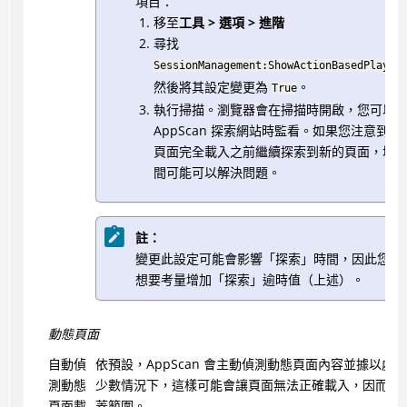
項目：
移至
工具 > 選項 > 進階
尋找
SessionManagement:ShowActionBasedPlayer
然後將其設定變更為
。
True
執行掃描。瀏覽器會在掃描時開啟，您可以
AppScan
探索網站時監看。如果您注意到它
頁面完全載入之前繼續探索到新的頁面，增
間可能可以解決問題。
註：
變更此設定可能會影響「探索」時間，因此您可
想要考量增加「探索」逾時值（上述）。
動態頁面
自動偵
依預設，
AppScan
會主動偵測動態頁面內容並據以處理
測動態
少數情況下，這樣可能會讓頁面無法正確載入，因而影
頁面載
蓋範圍。