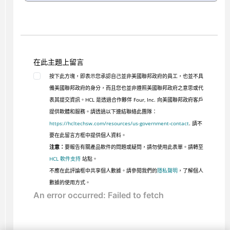
在此主題上留言
按下此方塊，即表示您承認自己並非美國聯邦政府的員工，也並不具
備美國聯邦政府的身分，而且您也並非遵照美國聯邦政府之意思或代
表其提交資訊。HCL 是透過合作夥伴 Four, Inc. 向美國聯邦政府客戶
提供軟體和服務。請透過以下連結聯絡此團隊：
https://hcltechsw.com/resources/us-government-contact
. 請不
要在此留言方框中提供個人資料。
注意：
要報告有關產品軟件的問題或疑問，請勿使用此表單。請轉至
HCL 軟件支持
站點。
不應在此評論框中共享個人數據。請參閱我們的
隱私聲明
，了解個人
數據的使用方式。