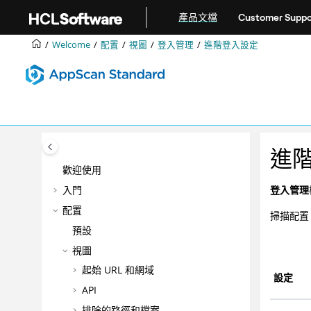
跳转到主要内容
產品文檔
Customer Suppo
Welcome
配置
視圖
登入管理
進階登入設定
進
歡迎使用
登入管理
入門
配置
掃描配置 
預設
視圖
起始 URL 和網域
設定
API
排除的路徑和檔案