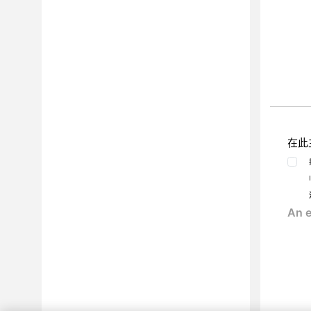
錯誤頁面
探索選項
測試原則和最佳化
環境定義
測試選項
進階配置
自訂 Script
在此
中斷存取控制
內容型視圖
掃描檔案結構
掃描範本
在掃描期間變更配置
智慧型發現項目分析 (IFA)
手動探索
正在掃描
資料