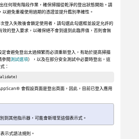
列前登出任何現有階段作業，確保掃描從乾淨的登出狀態開始。請
定，以避免重複使用過期的憑證並提升鑑別準確性。
多次登入失敗後會鎖定使用者，請勾選此勾選框並設定允許的
傳送有效的登入要求，以確保絕不會到達到此臨界值，否則會無
設定會避免登出太過頻繁而必須重新登入，有助於提高掃描
請參閱
測試選項
），以及在部分安全測試中必要時登出，這
示式：
alidate)
AppScan
®
會假設頁面是登出頁面，因此，目前已登入應用
n 識別到其他指示器，可能會新增至這個表示式。
規表示式語法規則。