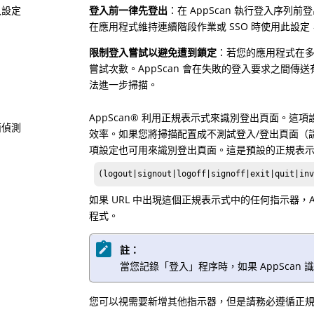
入設定
登入前一律先登出
：在 AppScan 執行登入序
在應用程式維持連續階段作業或 SSO 時使用此設
限制登入嘗試以避免遭到鎖定
：若您的應用程式在
嘗試次數。AppScan 會在失敗的登入要求之間
法進一步掃描。
AppScan
®
利用正規表示式來識別登出頁面。這項
面偵測
效率。如果您將掃描配置成不測試登入/登出頁面（
項設定也可用來識別登出頁面。這是預設的正規表
(logout|signout|logoff|signoff|exit|quit|inv
如果 URL 中出現這個正規表示式中的任何指示器，
程式。
註：
當您記錄「登入」程序時，如果 AppSca
您可以視需要新增其他指示器，但是請務必遵循正