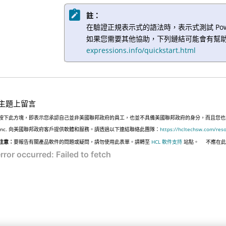
註：
在驗證正規表示式的語法時，表示式測試 Powe
如果您需要其他協助，下列鏈結可能會有幫
expressions.info/quickstart.html
主題上留言
按下此方塊，即表示您承認自己並非美國聯邦政府的員工，也並不具備美國聯邦政府的身分，而且您也並非遵
Inc. 向美國聯邦政府客戶提供軟體和服務。請透過以下連結聯絡此團隊：
https://hcltechsw.com/res
注意：
要報告有關產品軟件的問題或疑問，請勿使用此表單。請轉至
HCL 軟件支持
站點。
不應在