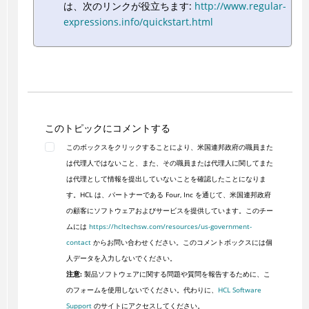
は、次のリンクが役立ちます:
http://www.regular-
expressions.info/quickstart.html
このトピックにコメントする
このボックスをクリックすることにより、米国連邦政府の職員また
は代理人ではないこと、また、その職員または代理人に関してまた
は代理として情報を提出していないことを確認したことになりま
す。HCL は、パートナーである Four, Inc を通じて、米国連邦政府
の顧客にソフトウェアおよびサービスを提供しています。このチー
ムには
https://hcltechsw.com/resources/us-government-
contact
からお問い合わせください。このコメントボックスには個
人データを入力しないでください。
注意:
製品ソフトウェアに関する問題や質問を報告するために、こ
のフォームを使用しないでください。代わりに、
HCL Software
Support
のサイトにアクセスしてください。