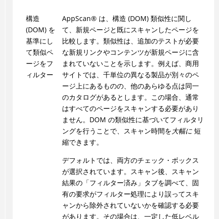
構造
AppScan
®
は、構造 (DOM) 類似性に関し
(DOM) を
て、新規ページと既にスキャンしたページを
基準にし
比較します。類似性は、追加のテストが必要
て類似ペ
な新規リンクやコンテンツが新規ページに含
ージをフ
まれていないことを示します。例えば、商用
ィルター
サイトでは、千単位の異なる製品が別々のペ
ージ上にあるものの、他のあらゆる点は同一
のカタログがあるとします。この場合、通常
はすべてのページをスキャンする必要があり
ません。DOM の類似性に基づいてフィルタリ
ングを行うことで、スキャン時間を
大幅に
短
縮できます。
デフォルトでは、両方のチェック・ボックス
が選択されています。スキャン後、スキャン
結果の「フィルター済み」タブを調べて、固
有の要求がフィルター処理により誤ってスキ
ャンから除外されていないかを確認する必要
があります。その場合は、一定した低レベル