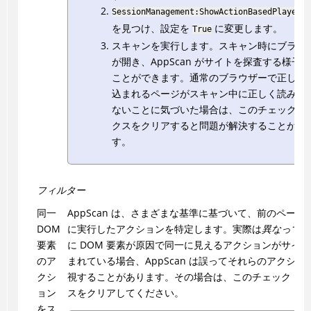
SessionManagement:ShowActionBasedPlayerWi
を見つけ、設定を
に変更します。
True
スキャンを実行します。スキャン時にブラウ
が開き、
AppScan
がサイトを探査する様子を
ことができます。通常のブラウザーで正しく
込まれるページがスキャン中に正しく読み込
ないことに気づいた場合は、このチェック・
クスをクリアすると問題が解決することがあ
す。
フィルター
同一
AppScan
は、さまざまな基準に基づいて、前のページ
DOM
に実行したアクションを特定します。実際は
異なってい
要素
に DOM 要素が原因で同一に見えるアクションがサイ
のア
まれている場合、
AppScan
は誤ってそれらのアクショ
クシ
視することがあります。その場合は、このチェック・ボ
ョン
スをクリアしてください。
をス