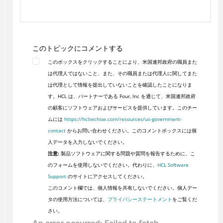
このトピックにコメントする
このボックスをクリックすることにより、米国連邦政府の職員また
は代理人ではないこと、また、その職員または代理人に関してまた
は代理として情報を提出していないことを確認したことになりま
す。HCL は、パートナーである Four, Inc を通じて、米国連邦政府
の顧客にソフトウェアおよびサービスを提供しています。このチー
ムには
https://hcltechsw.com/resources/us-government-
contact
からお問い合わせください。このコメントボックスには個
人データを入力しないでください。
注意:
製品ソフトウェアに関する問題や質問を報告するために、こ
のフォームを使用しないでください。代わりに、
HCL Software
Support
のサイトにアクセスしてください。
このコメント欄では、個人情報を共有しないでください。個人デー
タの使用方法については、
プライバシーステートメント
をご覧くだ
さい。