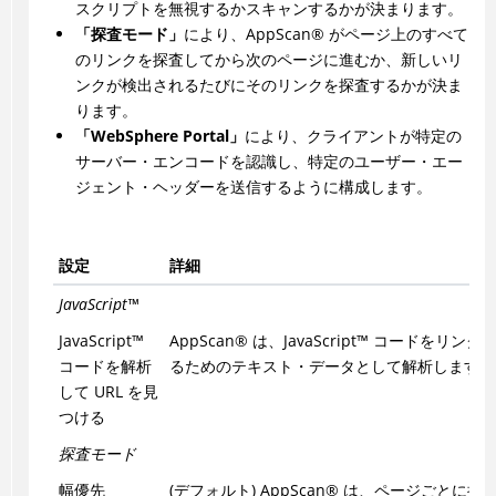
スクリプトを無視するかスキャンするかが決まります。
「探査モード」
により、
AppScan
®
がページ上のすべて
のリンクを探査してから次のページに進むか、新しいリ
ンクが検出されるたびにそのリンクを探査するかが決ま
ります。
「WebSphere Portal」
により、クライアントが特定の
サーバー・エンコードを認識し、特定のユーザー・エー
ジェント・ヘッダーを送信するように構成します。
設定
詳細
JavaScript
™
JavaScript
™
AppScan
®
は、
JavaScript
™
コードをリンクを
コードを解析
るためのテキスト・データとして解析します。
して URL を見
つける
探査モード
幅優先
(デフォルト)
AppScan
®
は、ページごとに探