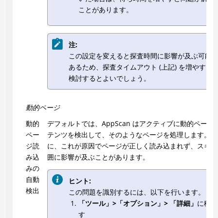
ことがあります。
注:
この設定を変えると探査時間に影響が及ぶ可能
あるため、探査タイムアウト (上記) を増やすこ
検討するとよいでしょう。
動的ページ
動的
デフォルトでは、
AppScan
はアクティブに動的ページ
ペー
テンツを検出して、そのようなページを処理します。ま
ジ読
に、これが原因でページが正しく読み込まれず、スキャ
み込
囲に影響が及ぶことがあります。
みの
自動
ヒント:
検出
この問題を識別するには、以下を行います。
「ツール」>「オプション」> 「詳細」
に移動
す