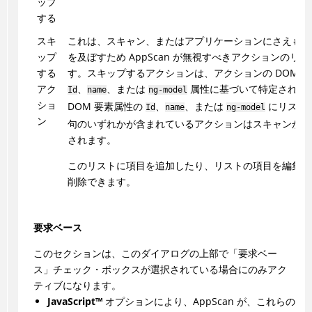
ップ
する
スキ
これは、スキャン、またはアプリケーションにさえも悪
ップ
を及ぼすため
AppScan
が無視すべきアクションのリス
する
す。スキップするアクションは、アクションの DOM 
アク
、
、または
属性に基づいて特定されま
Id
name
ng-model
ショ
DOM 要素属性の
、
、または
にリスト
Id
name
ng-model
ン
句のいずれかが含まれているアクションはスキャンから
されます。
このリストに項目を追加したり、リストの項目を編集お
削除できます。
要求ベース
このセクションは、このダイアログの上部で「要求ベー
ス」チェック・ボックスが選択されている場合にのみアク
ティブになります。
JavaScript
™
オプションにより、
AppScan
が、これらの