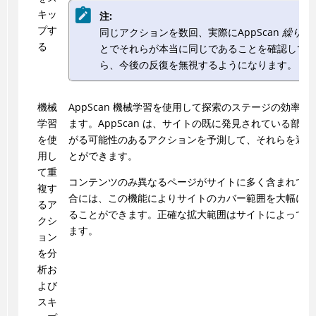
キッ
注:
プす
同じアクションを数回、実際に
AppScan
繰り返
る
とでそれらが本当に同じであることを確認して
ら、今後の反復を無視するようになります。
機械
AppScan
機械学習を使用して探索のステージの効率を
学習
ます。AppScan は、サイトの既に発見されている部分
を使
がる可能性のあるアクションを予測して、それらを避け
用し
とができます。
て重
コンテンツのみ異なるページがサイトに多く含まれてい
複す
合には、この機能によりサイトのカバー範囲を大幅に拡
るア
ることができます。正確な拡大範囲はサイトによって異
クシ
ます。
ョン
を分
析お
よび
スキ