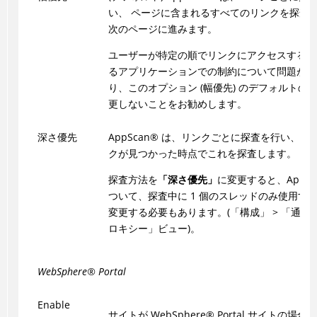
い、 ページに含まれるすべてのリンクを探査
次のページに進みます。
ユーザーが特定の順でリンクにアクセスする必
るアプリケーションでの制約について問題がな
り、このオプション (幅優先) のデフォルトの
更しないことをお勧めします。
深さ優先
AppScan
®
は、リンクごとに探査を行い、新
クが見つかった時点でこれを探査します。
探査方法を
「深さ優先」
に変更すると、
AppSc
ついて、探査中に 1 個のスレッドのみ使用す
変更する必要もあります。(「構成」 > 「通信
ロキシー」ビュー)。
WebSphere
®
Portal
Enable
サイトが
WebSphere
®
Portal サイトの場合、