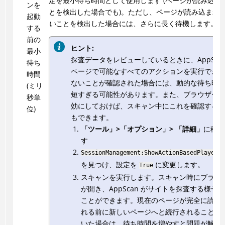
定を最小待ち時間として使用します (ページが読み込ま
ンを
とを検出した場合でも)。ただし、ページが読み込まれ
起動
い
ことを検出した場合には、さらに長く待機します。
する
前の
ヒント:
最小
探査データをレビューしているときに、AppScan
待ち
ページで可能なすべてのアクションを実行でき
時間
ないことが確認された場合には、動的な待ち時
(ミリ
短すぎる可能性があります。また、ブラウザー
秒単
効にしておけば、スキャン中にこれを確認する
位)
もできます。
「ツール」>「オプション」> 「詳細」
に移動
す
SessionManagement:ShowActionBasedPlayerWi
を見つけ、設定を
に変更します。
True
スキャンを実行します。スキャン時にブラウ
が開き、
AppScan
がサイトを探査する様子を
ことができます。現在のページが完全に読み
れる前に新しいページへと続行されることに
いた場合は、待ち時間を増やすと問題が解決