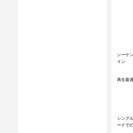
シーケ
イン
再生最
シング
ードで