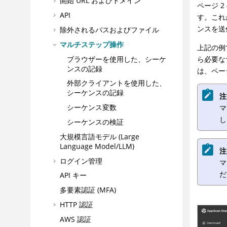
開始 URL およびドメイン
ページ 
API
す。これ
ンスを送
除外されるパスおよびファイル
マルチステップ操作
上記の例で
ブラウザーを使用した、シーケ
ら必要な
ンスの記録
は、ペー
外部クライアントを使用した、
シーケンスの記録
注
シーケンス変数
マ
し
シーケンスの検証
大規模言語モデル (Large
Language Model/LLM)
注
ログイン管理
マ
だ
API キー
多要素認証 (MFA)
HTTP 認証
AWS 認証