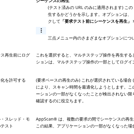
シーケンスの再生
(テスト済みの URL のみに適用されます) この
生するかどうかを示します。オプションは、
クして
「要求テスト前にシーケンスを再生」 >
三点メニュー内のさまざまなオプションにつ
ンス再生前にログ
これを選択すると、マルチステップ操作を再生するとき
ションは、マルチステップ操作の一部としてログイ
適化を許可する
(要求ベースの再生のみ) これが選択されている場合 
により、スキャン時間を最適化しようとします。こ
ーションの一部がなくなったことが検出されない限
確認するのに役立ちます。
ル・スレッド・モ
AppScan
®
は、複数の要求の間でシーケンスの再生
のテスト
この結果、アプリケーションの一部がなくなった場