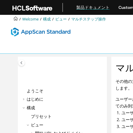
メインコンテンツにジャンプ
製品ドキュメント
Custom
Welcome
構成
ビュー
マルチステップ操作
マ
その他の
します。
ようこそ
ユーザー
はじめに
てのみ到
構成
ユー
プリセット
ユー
ビュー
ユー