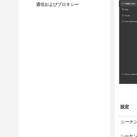
通信およびプロキシー
パラメーター、Cookie、およびヘ
ッダー
自動フォーム入力
エラー・ページ
探査オプション
テスト・ポリシーと最適化
環境定義
テスト・オプション
拡張構成
カスタム・スクリプト
アクセス制御の不備 (Broken
access control)
設定
コンテンツ・ベースのビュー
SCAN ファイルの構造
シーケ
スキャン・テンプレート
シーケ