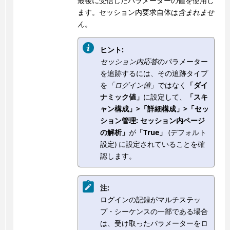
最後に受信したパラメーターの値を使用し
ます。セッション内要求自体は
含まれませ
ん
。
ヒント:
セッション内応答
のパラメーター
を追跡するには、その追跡タイプ
を
「ログイン値」
ではなく
「ダイ
ナミック値」
に設定して、
「スキ
ャン構成」>「詳細構成」>「セッ
ション管理: セッション内ページ
の解析」
が
「True」
(デフォルト
設定) に設定されていることを確
認します。
注:
ログインの記録がマルチステッ
プ・シーケンスの一部である場合
は、受け取ったパラメーターをロ