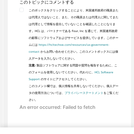
このトピックにコメントする
このボックスをクリックすることにより、米国連邦政府の職員また
は代理人ではないこと、また、その職員または代理人に関してまた
は代理として情報を提出していないことを確認したことになりま
す。HCL は、パートナーである Four, Inc を通じて、米国連邦政府
の顧客にソフトウェアおよびサービスを提供しています。このチー
ムには
https://hcltechsw.com/resources/us-government-
contact
からお問い合わせください。このコメントボックスには個
人データを入力しないでください。
注意:
製品ソフトウェアに関する問題や質問を報告するために、こ
のフォームを使用しないでください。代わりに、
HCL Software
Support
のサイトにアクセスしてください。
このコメント欄では、個人情報を共有しないでください。個人デー
タの使用方法については、
プライバシーステートメント
をご覧くだ
さい。