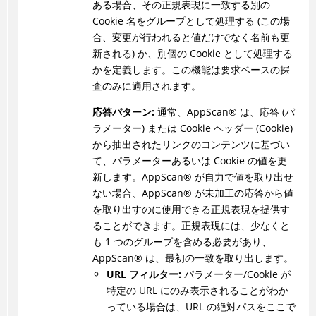
ある場合、その正規表現に一致する別の
Cookie 名をグループとして処理する (この場
合、変更が行われると値だけでなく名前も更
新される) か、別個の Cookie として処理する
かを定義します。この機能は要求ベースの探
査のみに適用されます。
応答パターン:
通常、
AppScan
®
は、応答 (パ
ラメーター) または Cookie ヘッダー (Cookie)
から抽出されたリンクのコンテンツに基づい
て、パラメーターあるいは Cookie の値を更
新します。
AppScan
®
が自力で値を取り出せ
ない場合、
AppScan
®
が未加工の応答から値
を取り出すのに使用できる正規表現を提供す
ることができます。正規表現には、少なくと
も 1 つのグループを含める必要があり、
AppScan
®
は、最初の一致を取り出します。
URL フィルター:
パラメーター/Cookie が
特定の URL にのみ表示されることがわか
っている場合は、URL の絶対パスをここで