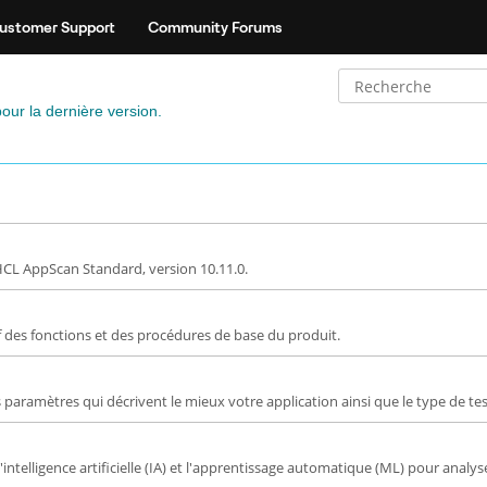
ustomer Support
Community Forums
pour la dernière version.
HCL AppScan Standard, version 10.11.0.
if des fonctions et des procédures de base du produit.
paramètres qui décrivent le mieux votre application ainsi que le type de tes
e l'intelligence artificielle (IA) et l'apprentissage automatique (ML) pour anal