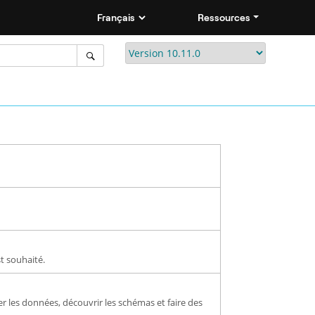
Ressources
t souhaité.
yser les données, découvrir les schémas et faire des