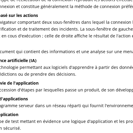
nnexion et constitue généralement la méthode de connexion préfé
basé sur les actions
vigateur comportant deux sous-fenêtres dans lequel la connexion b
rification et de traitement des incidents. La sous-fenêtre de gauche 
t en cous d'exécution ; celle de droite affiche le résultat de l'action
cument qui contient des informations et une analyse sur une mena
nce artificielle (IA)
chnologie permettant aux logiciels d'apprendre à partir des donnée
édictions ou de prendre des décisions.
 vie de l'application
ccession d'étapes par lesquelles passe un produit, de son dévelo
d'applications
ogramme serveur dans un réseau réparti qui fournit l'environneme
pplication
pe de test mettant en évidence une logique d'application et les p
n sécurisé.