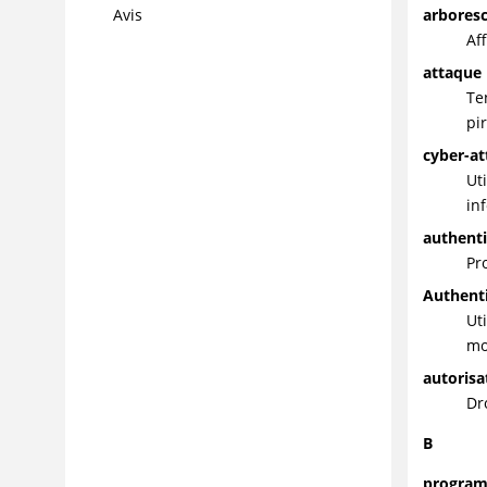
arboresc
Avis
Af
attaque
Te
pi
cyber-a
Ut
in
authenti
Pr
Authenti
Ut
mo
autorisa
Dr
B
program