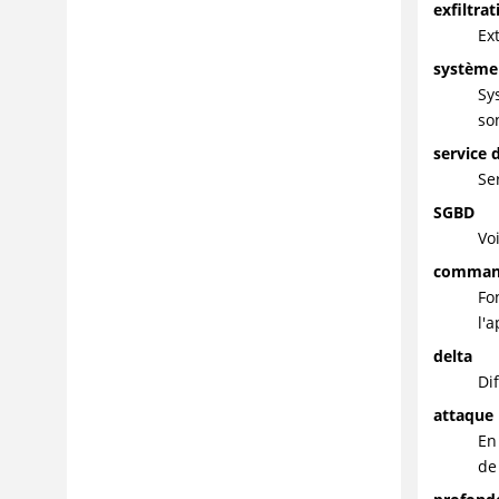
exfiltra
Ex
système
Sy
so
service 
Se
SGBD
Vo
comman
Fo
l'a
delta
Di
attaque 
En
de