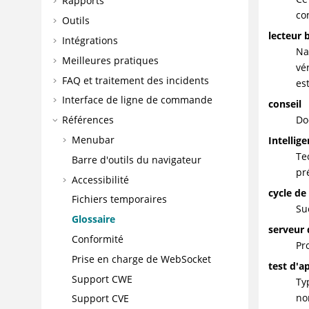
Rapports
co
Outils
lecteur 
Intégrations
Na
Meilleures pratiques
vé
FAQ et traitement des incidents
es
Interface de ligne de commande
conseil
Do
Références
Menubar
Intellige
Te
Barre d'outils du navigateur
pr
Accessibilité
cycle de
Fichiers temporaires
Su
Glossaire
serveur 
Conformité
Pr
Prise en charge de WebSocket
test d'a
Support CWE
Ty
no
Support CVE