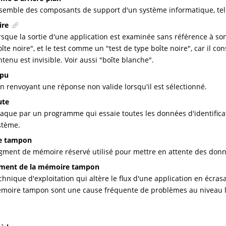
semble des composants de support d'un système informatique, tel
ire
rsque la sortie d'une application est examinée sans référence à so
oîte noire", et le test comme un "test de type boîte noire", car il c
ntenu est invisible. Voir aussi "boîte blanche".
mpu
en renvoyant une réponse non valide lorsqu'il est sélectionné.
ute
taque par un programme qui essaie toutes les données d'identifica
stème.
e tampon
gment de mémoire réservé utilisé pour mettre en attente des donn
ment de la mémoire tampon
chnique d'exploitation qui altère le flux d'une application en écr
moire tampon sont une cause fréquente de problèmes au niveau lo