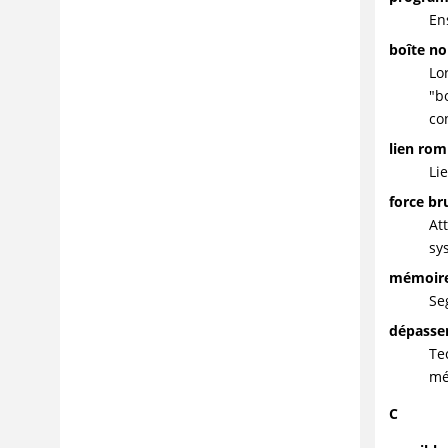
En
boîte no
Lo
"b
co
lien ro
Li
force br
At
sy
mémoir
Se
dépasse
Te
mé
C