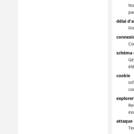
No
pa
délai d
Fi
connexi
Co
schéma 
Gé
él
cookie
In
co
explorer
Re
ex
attaque 
Te