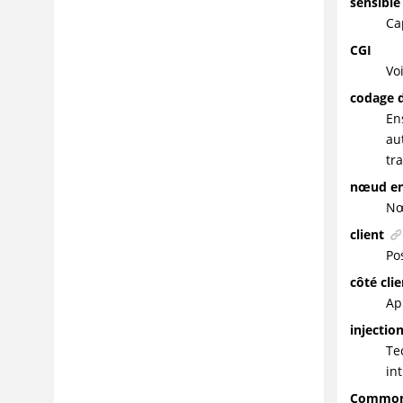
sensible
Ca
CGI
Vo
codage d
En
au
tr
nœud en
Nœ
client
Po
côté cli
Ap
injectio
Te
in
Common 