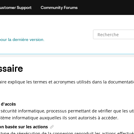
ustomer Support
Community Forums
pour la dernière version.
ssaire
aire explique les termes et acronymes utilisés dans la documentatio
 d'accès
 sécurité informatique, processus permettant de vérifier que les u
stème informatique auxquelles ils sont autorisés à accéder.
n basée sur les actions
 type de réexécution de la connexion reproduit les actions effectu