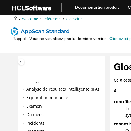
Aller au contenu principal
Documentation produit
C
Welcome
Références
Glossaire
Rappel : Vous ne visualisez pas la dernière version.
Cliquez ici 
Glo
Bienvenue
Mise en route
Ce gloss
Configuration
Analyse de résultats intelligente (IFA)
A
Exploration manuelle
contrôle
Examen
En
Données
sy
Incidents
connexio
Ce