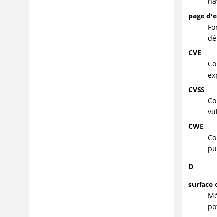
na
page d'e
Fo
dé
CVE
Co
ex
CVSS
Co
vu
CWE
Co
pu
D
surface 
Mé
po