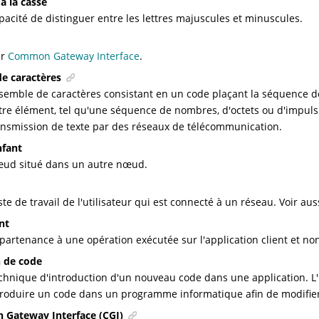
 à la casse
pacité de distinguer entre les lettres majuscules et minuscules.
ir
Common Gateway Interface
.
e caractères
semble de caractères consistant en un code plaçant la séquence d
tre élément, tel qu'une séquence de nombres, d'octets ou d'impulsio
ansmission de texte par des réseaux de télécommunication.
fant
ud situé dans un autre nœud.
ste de travail de l'utilisateur qui est connecté à un réseau. Voir au
ent
partenance à une opération exécutée sur l'application client et non
n de code
chnique d'introduction d'un nouveau code dans une application. L'i
troduire un code dans un programme informatique afin de modifier 
Gateway Interface (CGI)