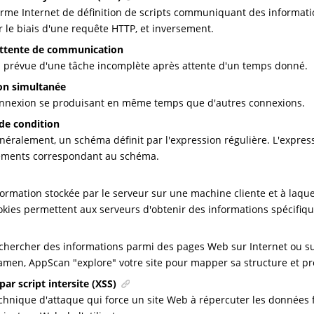
rme Internet de définition de scripts communiquant des informat
r le biais d'une requête HTTP, et inversement.
'attente de communication
n prévue d'une tâche incomplète après attente d'un temps donné.
on simultanée
nnexion se produisant en même temps que d'autres connexions.
de condition
néralement, un schéma définit par l'expression régulière. L'express
éments correspondant au schéma.
formation stockée par le serveur sur une machine cliente et à laque
okies permettent aux serveurs d'obtenir des informations spécifique
chercher des informations parmi des pages Web sur Internet ou su
amen, AppScan "explore" votre site pour mapper sa structure et pré
par script intersite (XSS)
chnique d'attaque qui force un site Web à répercuter les données f