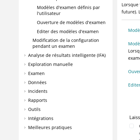
Lorsque
Modèles d'examen définis par
future).
l'utilisateur
Ouverture de modèles d'examen
Modèl
Editer des modèles d'examen
Modification de la configuration
Modèl
pendant un examen
Lorsq
Analyse de résultats intelligente (IFA)
exame
Exploration manuelle
Ouve
Examen
Données
Edite
Incidents
Rapports
Outils
Lais
Intégrations
Meilleures pratiques
FAQ et traitement des incidents