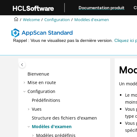
Aller au contenu principal
Documentation produit
C
Welcome
Configuration
Modèles d'examen
Rappel : Vous ne visualisez pas la dernière version.
Cliquez ici 
Mod
Bienvenue
Mise en route
Un modè
Configuration
Le mo
Prédéfinitions
moins
Vues
Vous 
type d
Structure des fichiers d'examen
Vous 
Modèles d'examen
spéci
Modèles prédéfinis