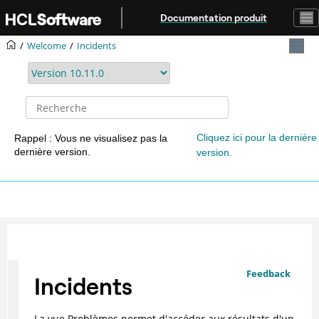
Aller au contenu principal
Documentation produit
Welcome
Incidents
Cliquez ici pour la dernière
Rappel : Vous ne visualisez pas la
dernière version.
version.
Feedback
Incidents
La vue Problèmes permet d'accéder aux résultats d'un