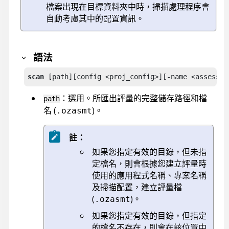
檔案出現在目標資料夾中時，掃描處理程序會
自動考慮其中的配置資訊。
語法
scan
 [path][config <proj_config>][-name <assessme
：選用。所匯出評量的完整儲存路徑和檔
path
名 (
)。
.ozasmt
註：
如果您指定有效的目錄，但未指
定檔名，則會根據您建立評量時
使用的應用程式名稱、專案名稱
及掃描配置，建立評量檔
(
)。
.ozasmt
如果您指定有效的目錄，但指定
的檔名不存在，則會在該位置中