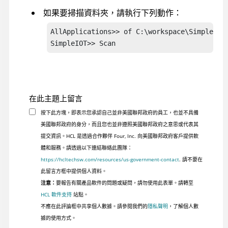
如果要掃描資料夾，請執行下列動作：
AllApplications>> of C:\workspace\SimpleIOT

SimpleIOT>> Scan
在此主題上留言
按下此方塊，即表示您承認自己並非美國聯邦政府的員工，也並不具備
美國聯邦政府的身分，而且您也並非遵照美國聯邦政府之意思或代表其
提交資訊。HCL 是透過合作夥伴 Four, Inc. 向美國聯邦政府客戶提供軟
體和服務。請透過以下連結聯絡此團隊：
https://hcltechsw.com/resources/us-government-contact
. 請不要在
此留言方框中提供個人資料。
注意：
要報告有關產品軟件的問題或疑問，請勿使用此表單。請轉至
HCL 軟件支持
站點。
不應在此評論框中共享個人數據。請參閱我們的
隱私聲明
，了解個人數
據的使用方式。