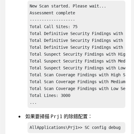
	v-Density: 22.446439683527426

New Scan started. Please wait...

Elapsed Time - 18 Seconds
Assessment complete

-------------------

Total Call Sites: 75

Total Definitive Security Findings with High
Total Definitive Security Findings with Medi
Total Definitive Security Findings with Low 
Total Suspect Security Findings with High Se
Total Suspect Security Findings with Medium 
Total Suspect Security Findings with Low Sev
Total Scan Coverage Findings with High Sever
Total Scan Coverage Findings with Medium Sev
Total Scan Coverage Findings with Low Severi
Total Lines: 3000

...
如果要掃描
的除錯配置：
Prj1
AllApplications\Prj1>> SC config debug