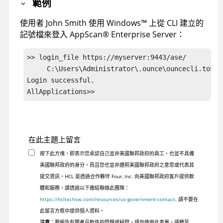
範例
使用者 John Smith 使用
Windows
™
上從
CLI
建立的
記號檔來登入
AppScan
®
Enterprise Server
：
>> login_file https://myserver:9443/ase/ 

     C:\Users\Administrator\.ounce\ouncecli.token

Login successful.

在此主題上留言
按下此方塊，即表示您承認自己並非美國聯邦政府的員工，也並不具備
美國聯邦政府的身分，而且您也並非遵照美國聯邦政府之意思或代表其
提交資訊。HCL 是透過合作夥伴 Four, Inc. 向美國聯邦政府客戶提供軟
體和服務。請透過以下連結聯絡此團隊：
https://hcltechsw.com/resources/us-government-contact
. 請不要在
此留言方框中提供個人資料。
注意：
要報告有關產品軟件的問題或疑問，請勿使用此表單。請轉至