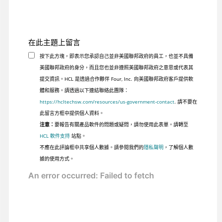
在此主題上留言
按下此方塊，即表示您承認自己並非美國聯邦政府的員工，也並不具備
美國聯邦政府的身分，而且您也並非遵照美國聯邦政府之意思或代表其
提交資訊。HCL 是透過合作夥伴 Four, Inc. 向美國聯邦政府客戶提供軟
體和服務。請透過以下連結聯絡此團隊：
https://hcltechsw.com/resources/us-government-contact
. 請不要在
此留言方框中提供個人資料。
注意：
要報告有關產品軟件的問題或疑問，請勿使用此表單。請轉至
HCL 軟件支持
站點。
不應在此評論框中共享個人數據。請參閱我們的
隱私聲明
，了解個人數
據的使用方式。