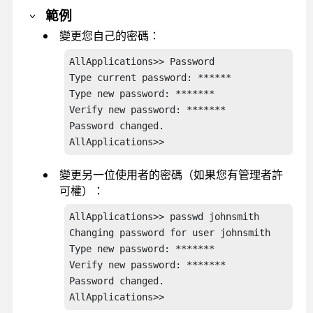
範例
變更您自己的密碼：
AllApplications>> Password

Type current password: ******

Type new password: *******

Verify new password: *******

Password changed.

變更另一位使用者的密碼（如果您有管理者許
可權）：
AllApplications>> passwd johnsmith

Changing password for user johnsmith

Type new password: *******

Verify new password: *******

Password changed.
