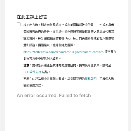
在此主題上留言
按下此方塊，即表示您承認自己並非美國聯邦政府的員工，也並不具備
美國聯邦政府的身分，而且您也並非遵照美國聯邦政府之意思或代表其
提交資訊。HCL 是透過合作夥伴 Four, Inc. 向美國聯邦政府客戶提供軟
體和服務。請透過以下連結聯絡此團隊：
https://hcltechsw.com/resources/us-government-contact
. 請不要在
此留言方框中提供個人資料。
注意：
要報告有關產品軟件的問題或疑問，請勿使用此表單。請轉至
HCL 軟件支持
站點。
不應在此評論框中共享個人數據。請參閱我們的
隱私聲明
，了解個人數
據的使用方式。