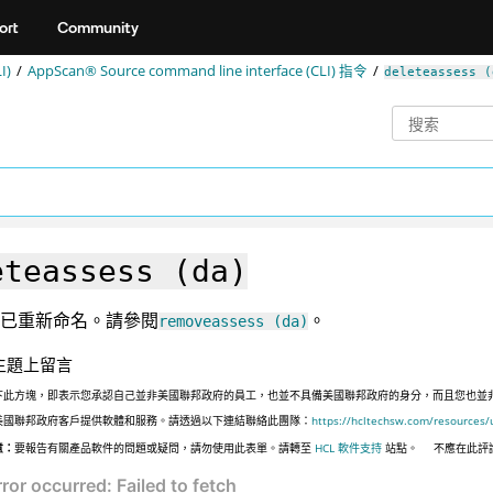
ort
Community
I)
AppScan® Source command line interface (CLI)
指令
deleteassess (
eteassess (da)
已重新命名。請參閱
。
removeassess (da)
主題上留言
下此方塊，即表示您承認自己並非美國聯邦政府的員工，也並不具備美國聯邦政府的身分，而且您也並非遵照美國
美國聯邦政府客戶提供軟體和服務。請透過以下連結聯絡此團隊：
https://hcltechsw.com/resources/
意：
要報告有關產品軟件的問題或疑問，請勿使用此表單。請轉至
HCL 軟件支持
站點。
不應在此評