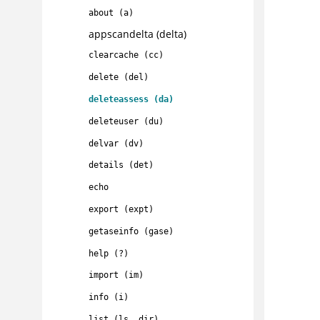
about (a)
appscandelta (delta)
clearcache (cc)
delete (del)
deleteassess (da)
deleteuser (du)
delvar (dv)
details (det)
echo
export (expt)
getaseinfo (gase)
help (?)
import (im)
info (i)
list (ls, dir)