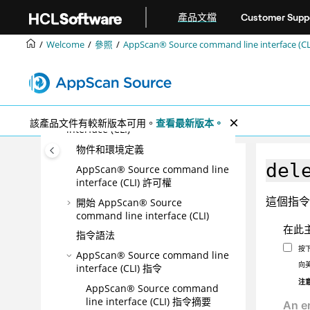
跳转到主要内容
分類及分析
產品文檔
Customer Supp
報告
Welcome
參照
AppScan® Source command line interface (CL
延伸產品功能
參照
Ounce/Make 建置公用程式
AppScan® Source command line
該產品文件有較新版本可用。
查看最新版本。
interface (CLI)
物件和環境定義
del
AppScan® Source command line
interface (CLI)
許可權
這個指令
開始
AppScan® Source
command line interface (CLI)
在此
指令語法
按
AppScan® Source command line
向
interface (CLI)
指令
注
AppScan® Source command
line interface (CLI)
指令摘要