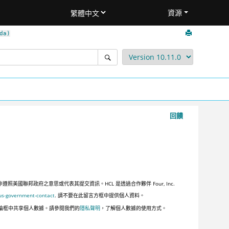
資源
da)
回饋
聯邦政府之意思或代表其提交資訊。HCL 是透過合作夥伴 Four, Inc.
us-government-contact
. 請不要在此留言方框中提供個人資料。
論框中共享個人數據。請參閱我們的
隱私聲明
，了解個人數據的使用方式。