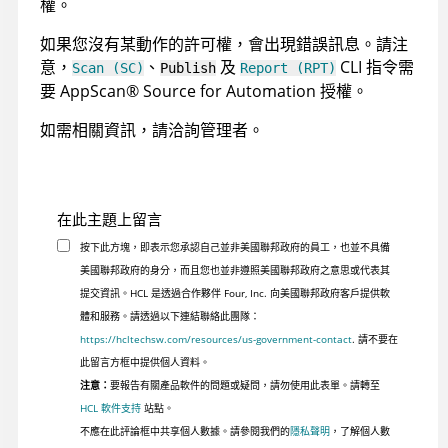
權。
如果您沒有某動作的許可權，會出現錯誤訊息。請注
意，
、
及
CLI
指令需
Scan (SC)
Publish
Report (RPT)
要
AppScan
®
Source for Automation
授權。
如需相關資訊，請洽詢管理者。
在此主題上留言
按下此方塊，即表示您承認自己並非美國聯邦政府的員工，也並不具備
美國聯邦政府的身分，而且您也並非遵照美國聯邦政府之意思或代表其
提交資訊。HCL 是透過合作夥伴 Four, Inc. 向美國聯邦政府客戶提供軟
體和服務。請透過以下連結聯絡此團隊：
https://hcltechsw.com/resources/us-government-contact
. 請不要在
此留言方框中提供個人資料。
注意：
要報告有關產品軟件的問題或疑問，請勿使用此表單。請轉至
HCL 軟件支持
站點。
不應在此評論框中共享個人數據。請參閱我們的
隱私聲明
，了解個人數