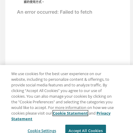
據的使用方式。
We use cookies for the best user experience on our
website, including to personalize content & offerings, to
provide social media features and to analyze traffic. By
clicking “Accept All Cookies” you agree to our use of
cookies. You can also manage your cookies by clicking on
the "Cookie Preferences" and selecting the categories you
would like to accept. For more information on how we use
cookies please visit our
Cookie Statement
and
Privacy
分享：電子郵件
推特
Statement
免責聲明
隱私
使用條款
Cookie Settings
Accept All Cookies