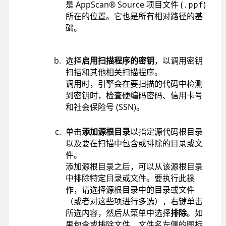
是
AppScan
®
Source
项目文件 (
)
.ppf
所在的位置。它也是所有相对路径的基
础。
选择
启用扫描程序的密钥
，以调用密钥
扫描和其他相关扫描程序。
调用时，引擎会在要扫描的代码中检测
到密钥时，检查硬编码密码、信用卡号
和社会保险号 (SSN)。
单击
添加源根目录
以指定源代码根目录
以及要在扫描中包含或排除的目录或文
件。
添加源根目录之后，可以从该源根目录
中排除特定目录或文件。要执行此操
作，请选择源根目录中的目录或文件
（或者对这些项进行多选），右键单击
所选内容，然后从菜单中选择
排除
。如
果包含或排除文件，文件名左侧的图标