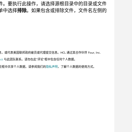
件。要执行此操作，请选择源根目录中的目录或文件
单中选择
排除
。如果包含或排除文件，文件名左侧的
美国联邦政府雇员或代理提交信息。HCL 通过其合作伙伴 Four, Inc.
ct
与此团队联系。请勿在此“评论”框中包含任何个人数据。
论框中共享个人数据。请参阅我们的
隐私声明
，了解个人数据的使用方式。