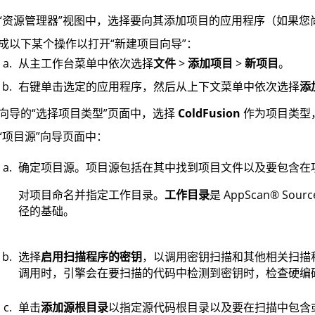
“资源管理器”视图中，选择要向其添加项目的应用程序（如果您
成以下某个操作以打开“新建项目向导”：
从主工作台菜单中依次选择
文件
>
添加项目
>
新项目
。
右键单击选定的应用程序，然后从上下文菜单中依次选择
添
向导的“选择项目类型”页面中，选择
ColdFusion
作为项目类型
“项目源”向导页面中：
确定项目源。项目源包括在其中找到项目文件以及要包含在
对项目命名并指定工作目录。
工作目录
是
AppScan
®
Sourc
径的基础。
选择
启用扫描程序的密钥
，以调用密钥扫描和其他相关扫描
调用时，引擎会在要扫描的代码中检测到密钥时，检查硬编码密
单击
添加源根目录
以指定源代码根目录以及要在扫描中包含