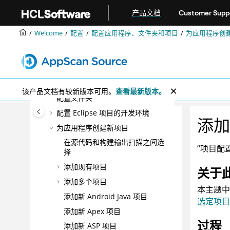
跳转到主要内容
产品文档
Customer Supp
正在安装
配置
Welcome
配置
配置应用程序、文件夹和项目
为应用程序创
配置应用程序、文件夹和项目
AppScan® Source
应用程序、文件
夹和项目文件
配置应用程序
该产品文档有较新版本可用。
查看最新版本。
配置文件夹
配置 Eclipse 项目的开发环境
添加新
为应用程序创建新项目
在源代码和构建输出扫描之间选
“项目配
择
添加现有项目
关于
添加多个项目
本主题中
添加新 Android Java 项目
选定项目
添加新 Apex 项目
过程
添加新 ASP 项目