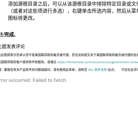
添加源根目录之后，可以从该源根目录中排除特定目录或文
（或者对这些项进行多选），右键单击所选内容，然后从菜
图标将更改。
击
完成
。
主题发表评论
击此框即表示您承认您不是美国联邦政府雇员或代理，您也没有提交关于美国联邦政府雇员或代理的信息，或代表
美国联邦政府客户提供软件和服务。请通过
https://hcltechsw.com/resources/us-government-conta
意：
要报告有关产品软件的问题或疑问，请勿使用此表单。请转至
HCL 软件支持
站点。
不应在此评