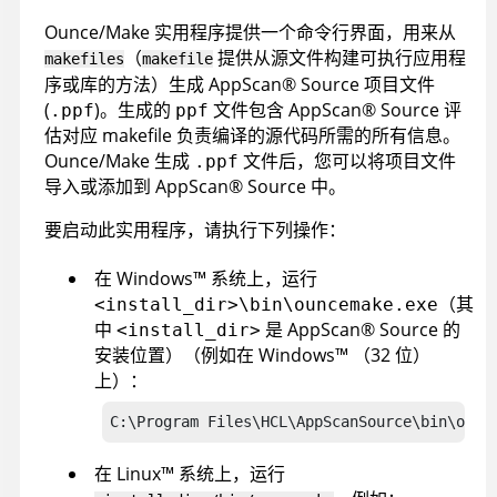
Ounce/Make 实用程序提供一个命令行界面，用来从
（
提供从源文件构建可执行应用程
makefiles
makefile
序或库的方法）生成
AppScan
®
Source
项目文件
(
)。生成的
文件包含
AppScan
®
Source
评
.ppf
ppf
估对应 makefile 负责编译的源代码所需的所有信息。
Ounce/Make 生成
文件后，您可以将项目文件
.ppf
导入或添加到
AppScan
®
Source
中。
要启动此实用程序，请执行下列操作：
在
Windows
™
系统上，运行
（其
<install_dir>\bin\ouncemake.exe
中
是
AppScan
®
Source
的
<install_dir>
安装位置
）
（例如在
Windows
™
（32 位）
上）：
C:\Program Files\HCL\AppScanSource\
bin\ounc
在
Linux
™
系统上，运行