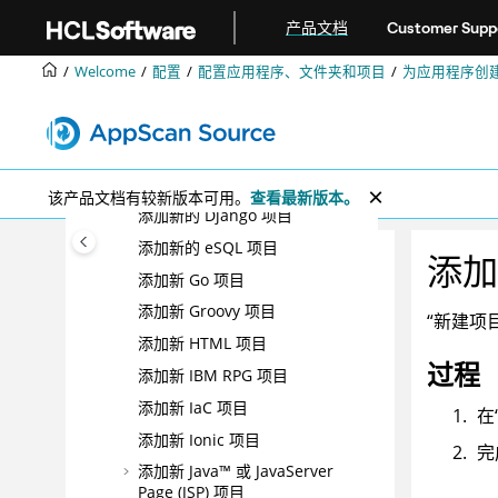
添加新 C/C++ 项目
跳转到主要内容
产品文档
Customer Supp
添加仅含 C/C++/Objective-C 源
代码的新项目
Welcome
配置
配置应用程序、文件夹和项目
为应用程序创
添加新 CSS 项目
添加新 COBOL 项目
添加新 ColdFusion 项目
添加新的 Dart 项目
该产品文档有较新版本可用。
查看最新版本。
添加新的 Django 项目
添加新的 eSQL 项目
添加新
添加新 Go 项目
添加新 Groovy 项目
“新建项
添加新 HTML 项目
过程
添加新 IBM RPG 项目
添加新 IaC 项目
在
添加新 Ionic 项目
完
添加新 Java™ 或 JavaServer
Page (JSP) 项目