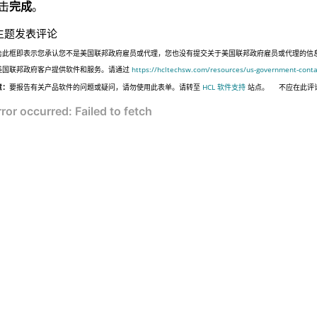
击
完成
。
主题发表评论
击此框即表示您承认您不是美国联邦政府雇员或代理，您也没有提交关于美国联邦政府雇员或代理的信息，或代表
美国联邦政府客户提供软件和服务。请通过
https://hcltechsw.com/resources/us-government-conta
意：
要报告有关产品软件的问题或疑问，请勿使用此表单。请转至
HCL 软件支持
站点。
不应在此评