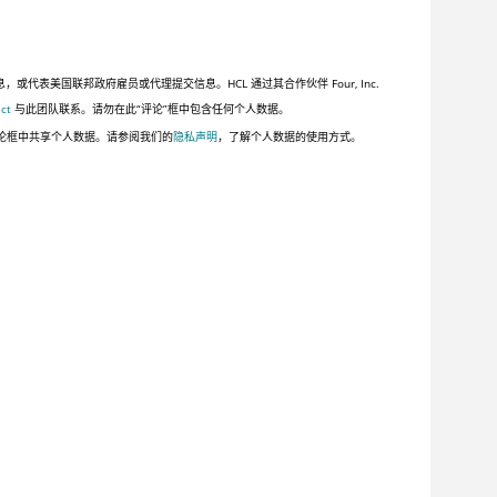
美国联邦政府雇员或代理提交信息。HCL 通过其合作伙伴 Four, Inc.
ct
与此团队联系。请勿在此“评论”框中包含任何个人数据。
论框中共享个人数据。请参阅我们的
隐私声明
，了解个人数据的使用方式。