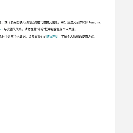
美国联邦政府雇员或代理提交信息。HCL 通过其合作伙伴 Four, Inc.
ct
与此团队联系。请勿在此“评论”框中包含任何个人数据。
论框中共享个人数据。请参阅我们的
隐私声明
，了解个人数据的使用方式。