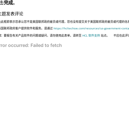
击
完成
。
主题发表评论
击此框即表示您承认您不是美国联邦政府雇员或代理，您也没有提交关于美国联邦政府雇员或代理的信息，或代表
美国联邦政府客户提供软件和服务。请通过
https://hcltechsw.com/resources/us-government-conta
意：
要报告有关产品软件的问题或疑问，请勿使用此表单。请转至
HCL 软件支持
站点。
不应在此评