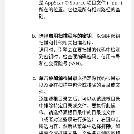
是
AppScan
®
Source
项目文件 (
)
.ppf
所在的位置。它也是所有相对路径的基
础。
选择
启用扫描程序的密钥
，以调用密钥
扫描和其他相关扫描程序。
调用时，引擎会在要扫描的代码中检测
到密钥时，检查硬编码密码、信用卡号
和社会保险号 (SSN)。
单击
添加源根目录
以指定源代码根目录
以及要在扫描中包含或排除的目录或文
件。
添加源根目录之后，可以从该源根目录
中排除特定目录或文件。要执行此操
作，请选择源根目录中的目录或文件
（或者对这些项进行多选），右键单击
所选内容，然后从菜单中选择
排除
。如
果包含或排除文件，文件名左侧的图标