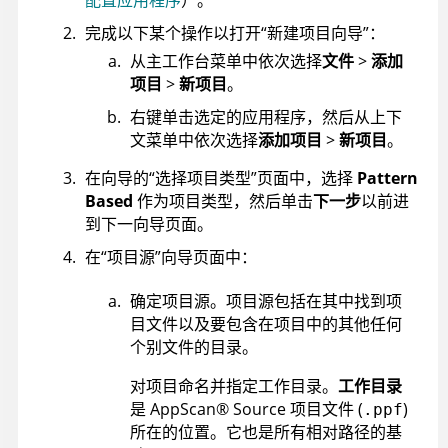
配置应用程序
）。
完成以下某个操作以打开“新建项目向导”：
从主工作台菜单中依次选择
文件
>
添加
项目
>
新项目
。
右键单击选定的应用程序，然后从上下
文菜单中依次选择
添加项目
>
新项目
。
在向导的“选择项目类型”页面中，选择
Pattern
Based
作为项目类型，然后单击
下一步
以前进
到下一向导页面。
在“项目源”向导页面中：
确定项目源。项目源包括在其中找到项
目文件以及要包含在项目中的其他任何
个别文件的目录。
对项目命名并指定工作目录。
工作目录
是
AppScan
®
Source
项目文件 (
)
.ppf
所在的位置。它也是所有相对路径的基