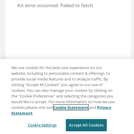
We use cookies for the best user experience on our
website, including to personalize content & offerings, to
provide social media features and to analyze traffic. By
clicking “Accept All Cookies” you agree to our use of
cookies. You can also manage your cookies by clicking on
the "Cookie Preferences" and selecting the categories you
would like to accept. For more information on how we use
cookies please visit our
Cookie Statement
and
Privacy
Partager : Courriel
Twitter
Statement
Clause de non-responsabilité
Intimité
Cookie Settings
Accept All Cookies
Conditions d'utilisation
Cookie Settings