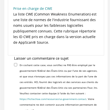
Prise en charge de CWE
La liste CWE (Common Weakness Enumeration) est
une liste de normes de l'industrie fournissant des
noms usuels pour les faiblesses logicielles
publiquement connues. Cette rubrique répertorie
les ID CWE pris en charge dans la version actuelle
de
AppScan
®
Source
.
Laisser un commentaire ce sujet
En cochant cette case, vous certifiez ne PAS être employé par le
gouvernement fédéral des États-Unis ou par l'une de ses agences,
et que vous n'envoyez pas ces informations de la part de l'une de
ces entités. HCL fournit des logiciels et des services aux clients du
gouvernement fédéral des États-Unis via ses partenaires Four, Inc.
Veuillez contacter cette équipe à l'aide du lien suivant :
https://hcltechsw.com/resources/us-government-contact
. Votre
commentaire ne doit contenir aucune information permettant de