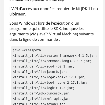
L'API d'accès aux données requiert le kit JDK 11 ou
ultérieur.
Sous Windows : lors de l'exécution d'un
programme qui utilise le SDK, indiquez les
arguments JVM (
Java
™
Virtual Machine) suivants
dans la ligne de commande :
java -classpath 

<install_dir>\lib\avalon-framework-4.1.5.jar;

<install_dir>\lib\commons-lang3-3.3.2.jar;

<install_dir>\lib\icu4j-52_1.jar;

<install_dir>\lib\jacorb.jar;

<install_dir>\lib\log4j-api-2.17.1.jar;

<install_dir>\lib\log4j-core-2.17.1.jar;

<install_dir>\lib\logkit-1.2.jar;

<install_dir>\sdk\ouncesdk.jar;

<install_dir>\lib\xml-apis.jar;

<install_dir>\lib\saxon9.jar;
