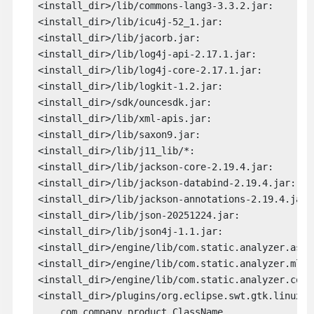
<install_dir>/lib/commons-lang3-3.3.2.jar:

<install_dir>/lib/icu4j-52_1.jar:

<install_dir>/lib/jacorb.jar:

<install_dir>/lib/log4j-api-2.17.1.jar:

<install_dir>/lib/log4j-core-2.17.1.jar:

<install_dir>/lib/logkit-1.2.jar:

<install_dir>/sdk/ouncesdk.jar:

<install_dir>/lib/xml-apis.jar:

<install_dir>/lib/saxon9.jar:

<install_dir>/lib/j11_lib/*:

<install_dir>/lib/jackson-core-2.19.4.jar:

<install_dir>/lib/jackson-databind-2.19.4.jar:

<install_dir>/lib/jackson-annotations-2.19.4.jar:

<install_dir>/lib/json-20251224.jar:

<install_dir>/lib/json4j-1.1.jar:

<install_dir>/engine/lib/com.static.analyzer.asses
<install_dir>/engine/lib/com.static.analyzer.ml.co
<install_dir>/engine/lib/com.static.analyzer.commo
<install_dir>/plugins/org.eclipse.swt.gtk.linux.x
... com.company.product.ClassName