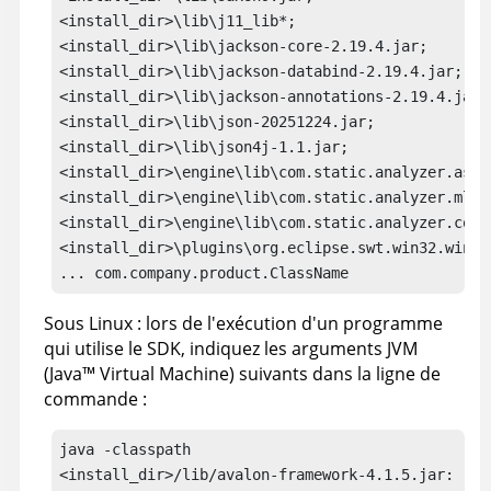
<install_dir>\lib\j11_lib*;

<install_dir>\lib\jackson-core-2.19.4.jar;

<install_dir>\lib\jackson-databind-2.19.4.jar;

<install_dir>\lib\jackson-annotations-2.19.4.jar;

<install_dir>\lib\json-20251224.jar;

<install_dir>\lib\json4j-1.1.jar;

<install_dir>\engine\lib\com.static.analyzer.asses
<install_dir>\engine\lib\com.static.analyzer.ml.co
<install_dir>\engine\lib\com.static.analyzer.commo
<install_dir>\plugins\org.eclipse.swt.win32.win32
... com.company.product.ClassName
Sous Linux
: lors de l'exécution d'un programme
qui utilise le SDK, indiquez les arguments JVM
(
Java
™
Virtual Machine) suivants dans la ligne de
commande :
java -classpath 

<install_dir>/lib/avalon-framework-4.1.5.jar:
