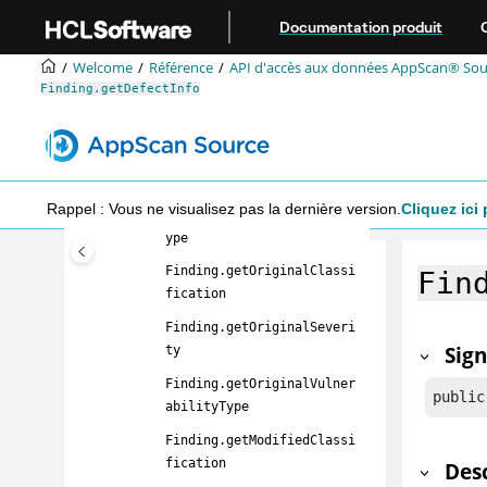
Aller au contenu principal
Finding.getFilename
Documentation produit
Finding.getLineNumber
Welcome
Référence
API d'accès aux données
AppScan® Sou
Finding.getApiName
Finding.getDefectInfo
Finding.getCallerName
Finding.getClassification
Finding.getSeverity
Rappel : Vous ne visualisez pas la dernière version.
Cliquez ici 
Finding.getVulnerabilityT
ype
Finding.getOriginalClassi
Fin
fication
Finding.getOriginalSeveri
Sig
ty
Finding.getOriginalVulner
public
abilityType
Finding.getModifiedClassi
fication
Des