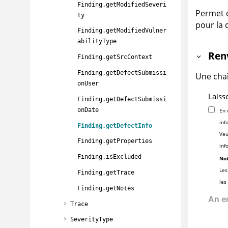
Finding.getModifiedSeveri
Permet d
ty
pour la 
Finding.getModifiedVulner
abilityType
Ren
Finding.getSrcContext
Finding.getDefectSubmissi
Une chaî
onUser
Laiss
Finding.getDefectSubmissi
onDate
En 
inf
Finding.getDefectInfo
Veu
Finding.getProperties
inf
Finding.isExcluded
Not
Les
Finding.getTrace
les
Finding.getNotes
Trace
SeverityType