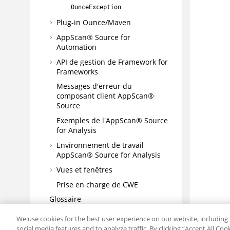
OunceException
Plug-in Ounce/Maven
AppScan® Source for
Automation
API de gestion de Framework for
Frameworks
Messages d'erreur du
composant client
AppScan®
Source
Exemples de l'
AppScan® Source
for Analysis
Environnement de travail
AppScan® Source for Analysis
Vues et fenêtres
Prise en charge de CWE
Glossaire
Traitement des incidents et support
We use cookies for the best user experience on our website, including 
social media features and to analyze traffic. By clicking “Accept All Co