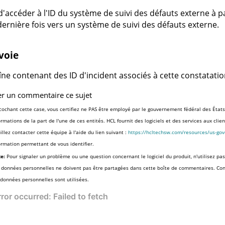
'accéder à l'ID du système de suivi des défauts externe à p
dernière fois vers un système de suivi des défauts externe.
voie
ne contenant des ID d'incident associés à cette constatatio
er un commentaire ce sujet
cochant cette case, vous certifiez ne PAS être employé par le gouvernement fédéral des États
ormations de la part de l'une de ces entités. HCL fournit des logiciels et des services aux cli
illez contacter cette équipe à l'aide du lien suivant :
https://hcltechsw.com/resources/us-go
ormation permettant de vous identifier.
e:
Pour signaler un problème ou une question concernant le logiciel du produit, n'utilisez pas
 données personnelles ne doivent pas être partagées dans cette boîte de commentaires. Co
 données personnelles sont utilisées.