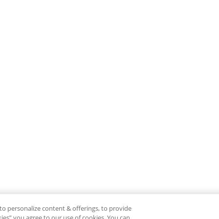
to personalize content & offerings, to provide
okies” you agree to our use of cookies. You can