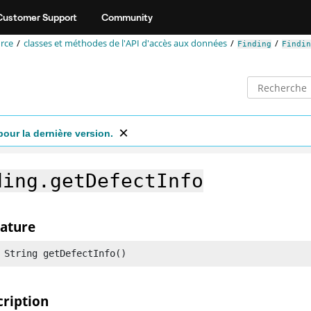
Customer Support
Community
rce
classes et méthodes de l'API d'accès aux données
Finding
Findin
pour la dernière version.
ding.getDefectInfo
nature
 String getDefectInfo()
cription