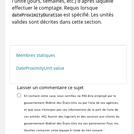
l'unité (jours, semaines, etc.) d'après laquelle
effectuer le comptage. Requis lorsque
est spécifié. Les unités
dateProximityDuration
valides sont décrites dans cette section.
Membres statiques
DateProximityUnit.value
Laisser un commentaire ce sujet
En cochant cette case, vous certifiez ne PAS être employé par le
gouvernement fédéral des États-Unis ou par l'une de ses agences,
et que vous n'envoyez pas ces informations de la part de l'une de
ces entités. HCL fournit des logiciels et des services aux clients du
gouvernement fédéral des États-Unis via ses partenaires Four, Inc.
Veuillez contacter cette équipe à l'aide du lien suivant :