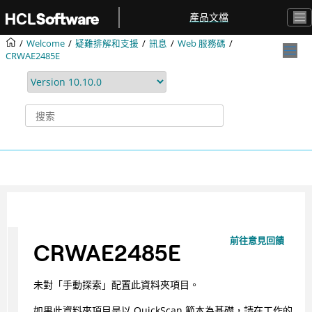
跳转到主要内容
產品文檔
Welcome
疑難排解和支援
訊息
Web 服務碼
CRWAE2485E
前往意見回饋
CRWAE2485E
未對「手動探索」配置此資料夾項目。
如果此資料夾項目是以 QuickScan 範本為基礎，請在工作的