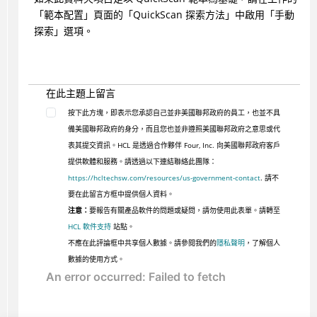
「範本配置」頁面的「QuickScan 探索方法」中啟用「手動
探索」選項。
在此主題上留言
按下此方塊，即表示您承認自己並非美國聯邦政府的員工，也並不具
備美國聯邦政府的身分，而且您也並非遵照美國聯邦政府之意思或代
表其提交資訊。HCL 是透過合作夥伴 Four, Inc. 向美國聯邦政府客戶
提供軟體和服務。請透過以下連結聯絡此團隊：
https://hcltechsw.com/resources/us-government-contact
. 請不
要在此留言方框中提供個人資料。
注意：
要報告有關產品軟件的問題或疑問，請勿使用此表單。請轉至
HCL 軟件支持
站點。
不應在此評論框中共享個人數據。請參閱我們的
隱私聲明
，了解個人
數據的使用方式。